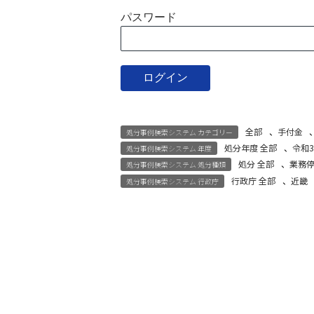
パスワード
全部
、
手付金
処分事例検索システム カテゴリー
処分年度 全部
、
令和
処分事例検索システム 年度
処分 全部
、
業務
処分事例検索システム 処分種類
行政庁 全部
、
近畿
処分事例検索システム 行政庁
宅建試験