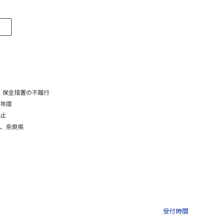
、
保全措置の不履行
3年度
停止
、
奈良県
03-3435-8181
9:30 〜 
受付時間