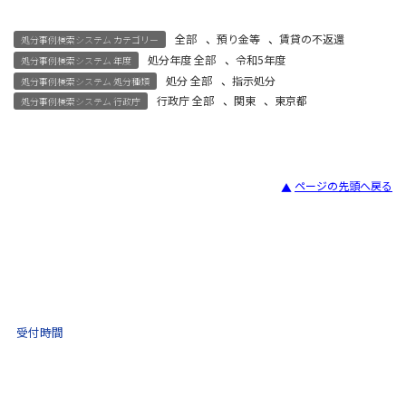
全部
、
預り金等
、
賃貸の不返還
処分事例検索システム カテゴリー
処分年度 全部
、
令和5年度
処分事例検索システム 年度
処分 全部
、
指示処分
処分事例検索システム 処分種類
行政庁 全部
、
関東
、
東京都
処分事例検索システム 行政庁
ページの先頭へ戻る
宅建試験
03-3435-8181
9:30 〜 17:30
受付時間
土日祝・年末年始をのぞく
不動産取引 電話相談
(ナビダイヤル)