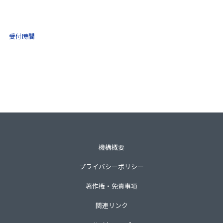
0570-021-030
10:00 ～ 16:00
受付時間
土日祝・年末年始をのぞく
一般財団法人不動産適正取引推進機構
〒105-0001 東京都港区虎ノ門3-8-21第33森ビル3階
TEL 03-3435-8111（代表）
機構概要
プライバシーポリシー
著作権・免責事項
関連リンク