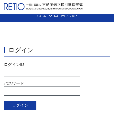
【5-02】媒介業者 指示処分 令和6年3
月２６日 東京都
ログイン
ログインID
パスワード