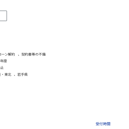
ローン解約
、
契約書等の不備
9年度
停止
道・東北
、
岩手県
03-3435-8181
9:30 〜 
受付時間