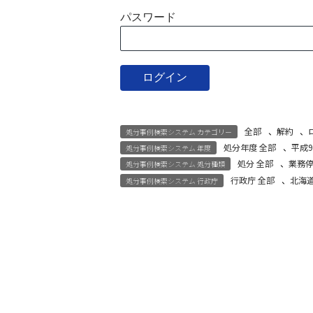
パスワード
全部
、
解約
、
処分事例検索システム カテゴリー
処分年度 全部
、
平成
処分事例検索システム 年度
処分 全部
、
業務
処分事例検索システム 処分種類
行政庁 全部
、
北海
処分事例検索システム 行政庁
宅建試験