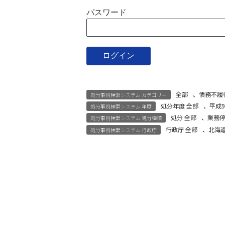
パスワード
全部
、
債務不履
処分事例検索システム カテゴリー
処分年度 全部
、
平成
処分事例検索システム 年度
処分 全部
、
業務
処分事例検索システム 処分種類
行政庁 全部
、
北海
処分事例検索システム 行政庁
宅建試験