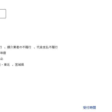
行
、
媒介業者の不履行
、
代金支払不履行
9年度
停止
道・東北
、
宮城県
03-3435-8181
9:30 〜 
受付時間