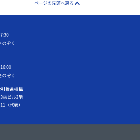
ページの先頭へ戻る
17:30
をのぞく
 16:00
をのぞく
取引推進機構
第33森ビル3階
-8111（代表）