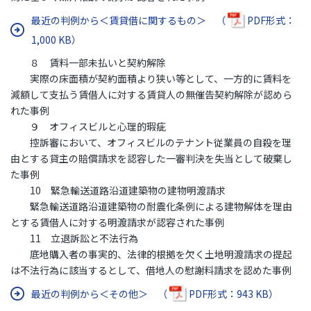
最近の判例から＜賃貸借に関するもの＞ （
PDF形式：
1,000 KB）
８ 賃料一部未払いと契約解除
実際の床面積が契約面積より狭い等として、一方的に賃料を
減額して支払う賃借人に対する賃貸人の無催告契約解除が認めら
れた事例
９ オフィスビルと心理的瑕疵
控訴審において、オフィスビルのテナント従業員の自殺を理
由とする貸主の賠償請求を認容した一審判決を失当として破棄し
た事例
10 緊急輸送道路沿道建築物の建物明渡請求
緊急輸送道路沿道建築物の耐震化条例による建物解体を理由
とする賃借人に対する明渡請求が認容された事例
11 立退訴訟と不法行為
底地購入者の事実的、法律的根拠を欠く土地明渡請求の提起
は不法行為に該当するとして、借地人の慰謝料請求を認めた事例
最近の判例から＜その他＞ （
PDF形式：943 KB）