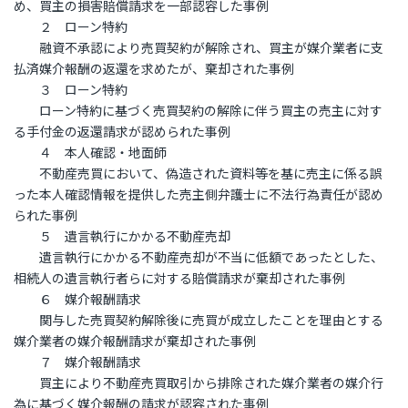
め、買主の損害賠償請求を一部認容した事例
２ ローン特約
融資不承認により売買契約が解除され、買主が媒介業者に支
払済媒介報酬の返還を求めたが、棄却された事例
３ ローン特約
ローン特約に基づく売買契約の解除に伴う買主の売主に対す
る手付金の返還請求が認められた事例
４ 本人確認・地面師
不動産売買において、偽造された資料等を基に売主に係る誤
った本人確認情報を提供した売主側弁護士に不法行為責任が認め
られた事例
５ 遺言執行にかかる不動産売却
遺言執行にかかる不動産売却が不当に低額であったとした、
相続人の遺言執行者らに対する賠償請求が棄却された事例
６ 媒介報酬請求
関与した売買契約解除後に売買が成立したことを理由とする
媒介業者の媒介報酬請求が棄却された事例
７ 媒介報酬請求
買主により不動産売買取引から排除された媒介業者の媒介行
為に基づく媒介報酬の請求が認容された事例