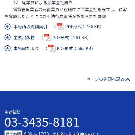
12 従業員による競業会社設立
賃貸管理業者の元従業員が在職中に競業会社を設立し、顧客
を奪取したことにつき不法行為責任が認められた事例
本号所収判例索引 （
PDF形式：756 KB）
主要出版物 （
PDF形式：961 KB）
事務局だより （
PDF形式：665 KB）
ページの先頭へ戻る
宅建試験
03-3435-8181
9:30 〜 17:30
受付時間
土日祝・年末年始をのぞく