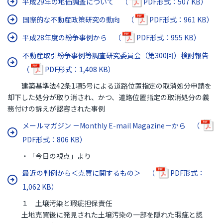
平成29年の地価調査について （
PDF形式：507 KB）
国際的な不動産政策研究の動向 （
PDF形式：961 KB）
平成28年度の紛争事例から （
PDF形式：955 KB）
不動産取引紛争事例等調査研究委員会（第300回）検討報告
（
PDF形式：1,408 KB）
建築基準法42条1項5号による道路位置指定の取消処分申請を
却下した処分が取り消され、かつ、道路位置指定の取消処分の義
務付けの訴えが認容された事例
メールマガジン －Monthly E-mail Magazine－から （
PDF形式：806 KB）
・「今日の視点」より
最近の判例から＜売買に関するもの＞ （
PDF形式：
1,062 KB）
１ 土壌汚染と瑕疵担保責任
土地売買後に発見された土壌汚染の一部を隠れた瑕疵と認