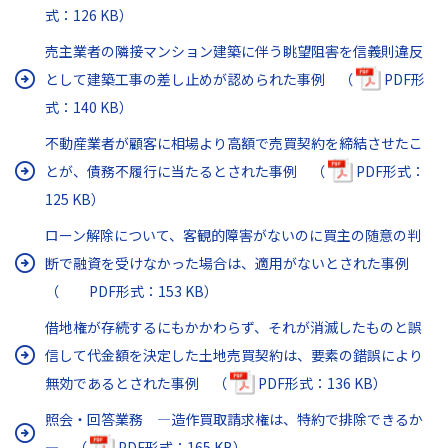
式：126 KB）
売主業者の隣接マンション建築に伴う眺望阻害を信義則違反
として建築工事の差し止めが認められた事例 （
PDF形
式：140 KB）
不動産業者が顧客に相場より高額で売買契約を締結させたこ
とが、債務不履行に当たるとされた事例 （
PDF形式：
125 KB）
ローン解除について、客観的障害がないのに買主の随意の判
断で融資を受けなかった場合は、適用がないとされた事例
（
PDF形式：153 KB）
借地権が存続するにもかかわらず、それが消滅したものと誤
信して代金額を決定した土地売買契約は、要素の錯誤により
無効であるとされた事例 （
PDF形式：136 KB）
照会・回答業務 ―造作買取請求権は、特約で排除できるか
― （
PDF形式：165 KB）