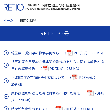
ホーム
RETIO 32号
RETIO 32号
埼玉県・愛知県の紛争事例から （
PDF形式：558 KB）
「不動産売買契約の標準契約書式のあり方に関する報告と提
言」の概要報告 （
PDF形式：265 KB）
平成6年度の苦情紛争相談について （
PDF形式：
259 KB）
原野商法を幇助した者に対する不法行為責任 （
PDF形
式：228 KB）
特定紛争案件のあらまし （
PDF形式：723 KB）