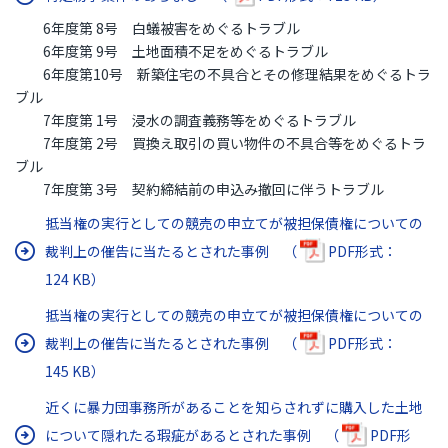
6年度第 8号 白蟻被害をめぐるトラブル
6年度第 9号 土地面積不足をめぐるトラブル
6年度第10号 新築住宅の不具合とその修理結果をめぐるトラ
ブル
7年度第 1号 浸水の調査義務等をめぐるトラブル
7年度第 2号 買換え取引の買い物件の不具合等をめぐるトラ
ブル
7年度第 3号 契約締結前の申込み撤回に伴うトラブル
抵当権の実行としての競売の申立てが被担保債権についての
裁判上の催告に当たるとされた事例 （
PDF形式：
124 KB）
抵当権の実行としての競売の申立てが被担保債権についての
裁判上の催告に当たるとされた事例 （
PDF形式：
145 KB）
近くに暴力団事務所があることを知らされずに購入した土地
について隠れたる瑕疵があるとされた事例 （
PDF形