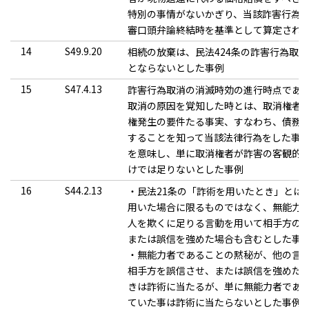
特別の事情がないかぎり、当該詐害行為
審口頭弁論終結時を基準として算定され
14
S49.9.20
相続の放棄は、民法424条の詐害行為取
とならないとした事例
15
S47.4.13
詐害行為取消の消滅時効の進行時点であ
取消の原因を覚知した時とは、取消権者
権発生の要件たる事実、すなわち、債務
することを知って当該法律行為をした事
を意味し、単に取消権者が詐害の客観的
けでは足りないとした事例
16
S44.2.13
・民法21条の「詐術を用いたとき」とは
用いた場合に限るものではなく、無能力
人を欺くに足りる言動を用いて相手方の
または誤信を強めた場合も含むとした事
・無能力者であることの黙秘が、他の言
相手方を誤信させ、または誤信を強めた
きは詐術に当たるが、単に無能力者であ
ていた事は詐術に当たらないとした事例