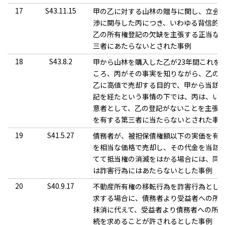
17
S43.11.15
甲の乙に対する山林の贈与に関し、立会
渉に関与した丙につき、いわゆる背信的
乙の所有権登記の欠缺を主張する正当な
三者にあたらないとされた事例
18
S43.8.2
甲から山林を購入した乙が23年間これを
ころ、丙がその事実を知りながら、乙の
乙に高値で売却する目的で、甲から当該
記を経たという事情の下では、丙は、い
意者として、乙の登記がないことを主張
を有する第三者に当たらないとされた事
19
S41.5.27
債務者が、被担保債権額以下の実価を有
を相当な価格で売却し、その代金を当該
てて抵当権の消滅をはかる場合には、同
は詐害行為にはあたらないとした事例
20
S40.9.17
不動産所有権の移転行為を詐害行為とし
求する場合に、債務者より受益者への所
抹消に代えて、受益者より債務者への所
続を求めることが許されるとした事例