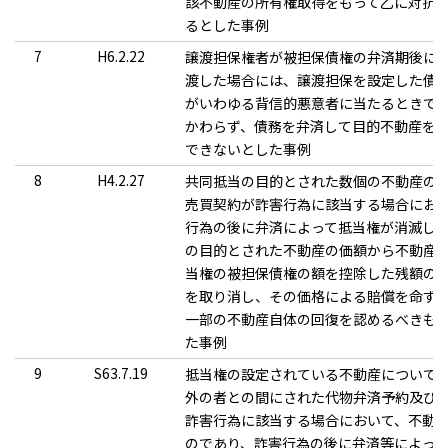
該不動産の所有権取得をもって乙に対抗
るとした事例
7
H6.2.22
譲渡担保権者が被担保債権の弁済期後に
渡した場合には、譲渡担保を設定した債
がいわゆる背信的悪意者に当たるときで
かわらず、債務を弁済して目的不動産を
できないとした事例
8
H4.2.27
共同抵当の目的とされた数個の不動産の
売買契約が詐害行為に該当する場合にお
行為の後に弁済によって抵当権が消滅し
の目的とされた不動産の価額から不動産
当権の被担保債権の額を控除した残額の
を取り消し、その価格による賠償を命ず
一部の不動産自体の回復を認めるべきも
た事例
9
S63.7.19
抵当権の設定されている不動産について
外の者との間にされた代物弁済予約及び
詐害行為に該当する場合において、不動
のであり、詐害行為の後に弁済等によっ