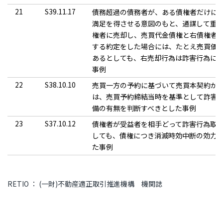
21
S39.11.17
債務超過の債務者が、ある債権者だけに
満足を得させる意図のもと、通謀して重
権者に売却し、売買代金債権と右債権者
する約定をした場合には、たとえ売買価
あるとしても、右売却行為は詐害行為に
事例
22
S38.10.10
売買一方の予約に基づいて売買本契約が
は、売買予約締結当時を基準として詐害
備の有無を判断すべきとした事例
23
S37.10.12
債権者が受益者を相手どって詐害行為取
しても、債権につき消滅時効中断の効力
た事例
RETIO ： (一財)不動産適正取引推進機構 機関誌