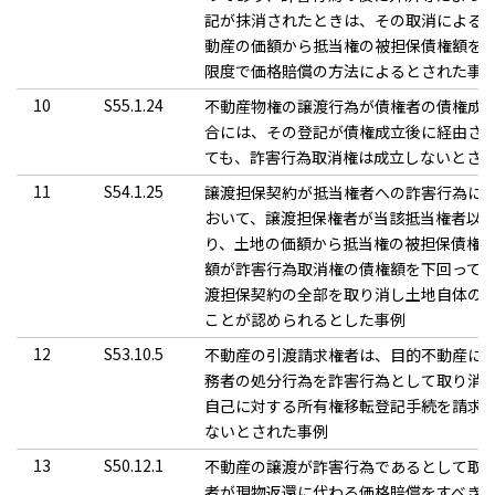
記が抹消されたときは、その取消による
動産の価額から抵当権の被担保債権額を
限度で価格賠償の方法によるとされた事
10
S55.1.24
不動産物権の譲渡行為が債権者の債権成
合には、その登記が債権成立後に経由さ
ても、詐害行為取消権は成立しないとさ
11
S54.1.25
譲渡担保契約が抵当権者への詐害行為に
おいて、譲渡担保権者が当該抵当権者以
り、土地の価額から抵当権の被担保債権
額が詐害行為取消権の債権額を下回って
渡担保契約の全部を取り消し土地自体の
ことが認められるとした事例
12
S53.10.5
不動産の引渡請求権者は、目的不動産に
務者の処分行為を詐害行為として取り消
自己に対する所有権移転登記手続を請求
ないとされた事例
13
S50.12.1
不動産の譲渡が詐害行為であるとして取
者が現物返還に代わる価格賠償をすべき