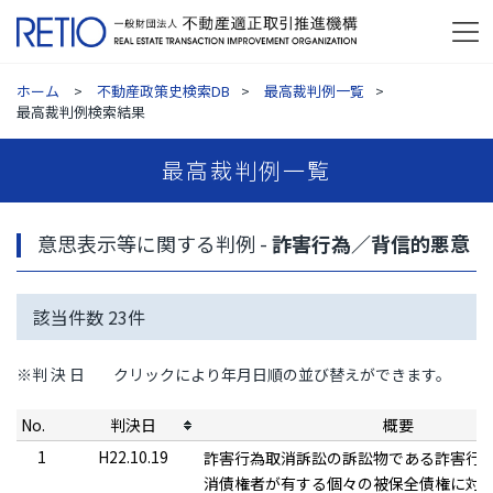
ホーム
不動産政策史検索DB
最高裁判例一覧
最高裁判例検索結果
最高裁判例一覧
意思表示等に関する判例 -
詐害行為／背信的悪意
該当件数
23
件
※判 決 日
クリックにより年月日順の並び替えができます。
No.
判決日
概要
1
H22.10.19
詐害行為取消訴訟の訴訟物である詐害行
消債権者が有する個々の被保全債権に対