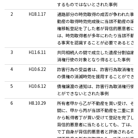
するものではないとされた事例
2
H18.1.17
通路部分の時効取得の成否が争われた事
動産の取得時効完成後に当該不動産の譲
権移転登記を了した者が背信的悪意者に
は、時効取得者が多年にわたり当該不動
る事実を認識することが必要であるとさ
3
H11.6.11
共同相続人の間で成立した遺産分割協議
消権行使の対象となり得るとした事例
4
H10.6.22
詐害行為の受益者は、詐害行為取消権を
の債権の消滅時効を援用することができ
5
H10.6.12
債権譲渡の通知は、詐害行為取消権行使
とができないとされた事例
6
H8.10.29
所有者甲から乙が不動産を買い受け、そ
間に、甲から丙が当該不動産を二重に買
から転得者丁が買い受けて登記を完了し
背信的悪意者に当たるとしても、丁は、
で丁自身が背信的悪意者と評価されるの