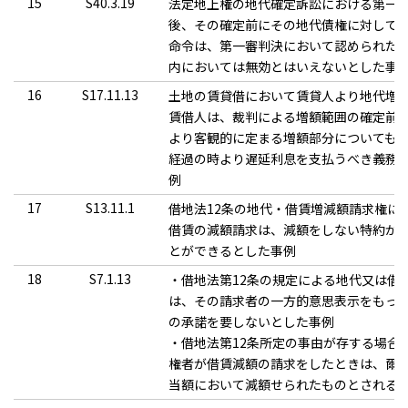
15
S40.3.19
法定地上権の地代確定訴訟における第一
後、その確定前にその地代債権に対して
命令は、第一審判決において認められた
内においては無効とはいえないとした事
16
S17.11.13
土地の賃貸借において賃貸人より地代増
賃借人は、裁判による増額範囲の確定前
より客観的に定まる増額部分についても
経過の時より遅延利息を支払うべき義務
例
17
S13.11.1
借地法12条の地代・借賃増減額請求権に
借賃の減額請求は、減額をしない特約が
とができるとした事例
18
S7.1.13
・借地法第12条の規定による地代又は借
は、その請求者の一方的意思表示をもっ
の承諾を要しないとした事例
・借地法第12条所定の事由が存する場合
権者が借賃減額の請求をしたときは、爾
当額において減額せられたものとされる