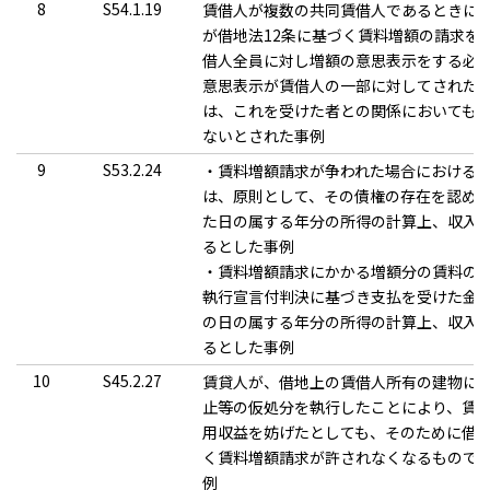
8
S54.1.19
賃借人が複数の共同賃借人であるときに
が借地法12条に基づく賃料増額の請求を
借人全員に対し増額の意思表示をする必
意思表示が賃借人の一部に対してされた
は、これを受けた者との関係においても
ないとされた事例
9
S53.2.24
・賃料増額請求が争われた場合における
は、原則として、その債権の存在を認め
た日の属する年分の所得の計算上、収入
るとした事例
・賃料増額請求にかかる増額分の賃料の
執行宣言付判決に基づき支払を受けた金
の日の属する年分の所得の計算上、収入
るとした事例
10
S45.2.27
賃貸人が、借地上の賃借人所有の建物に
止等の仮処分を執行したことにより、賃
用収益を妨げたとしても、そのために借地
く賃料増額請求が許されなくなるもので
例