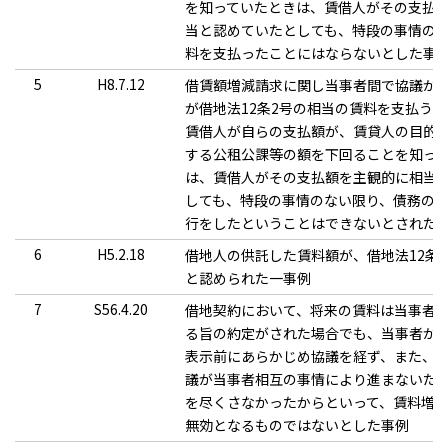
を知っていたときは、賃借人がその支払
当と認めていたとしても、特段の事情の
料を支払ったことにはならないとした事
5
H8.7.12
借賃額増減請求に関し当事者間で協議が
が借地法12条2号の相当の賃料を支払う
賃借人が自らの支払額が、賃貸人の目的
する公租公課等の額を下回ることを知っ
は、賃借人がその支払額を主観的に相当
しても、特段の事情のない限り、債務の
行をしたということはできないとされた
6
H5.2.18
借地人の供託した賃料額が、借地法12条
と認められた一事例
7
S56.4.20
借地契約において、将来の賃料は当事者
る旨の約定がされた場合でも、当事者が
表示前にあらかじめ協議を経ず、また、
議が当事者相互の事情により進まないた
を尽くさなかったからといって、賃料増
無効となるものではないとした事例