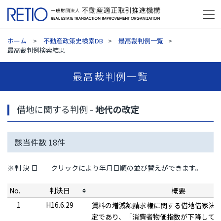
ホーム
不動産政策史検索DB
最高裁判例一覧
最高裁判例検索結果
最高裁判例一覧
借地に関する判例 -
地代の改定
該当件数
18
件
※判 決 日
クリックにより年月日順の並び替えができます。
No.
判決日
概要
1
H16.6.29
賃料の増減額請求権に関する借地借家法
定であり、「消費者物価指数が下降して