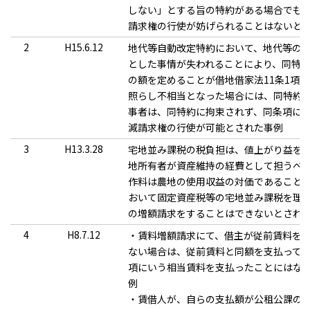
しない」とする旨の特約がある場合でも
請求権の行使が妨げられることはないと
2
H15.6.12
地代等自動改定特約において、地代等の
とした事情が失われることにより、同特
の額を定めることが借地借家法11条1項
照らし不相当となった場合には、同特約
事者は、同特約に拘束されず、同条項に
減請求権の行使が可能とされた事例
3
H13.3.28
宅地並み課税の税負担は、値上がり益を
地所有者が資産維持の経費として担うべ
作料は農地の使用収益の対価であること
おいて固定資産税等の宅地並み課税を理
の増額請求をすることはできないとされ
4
H8.7.12
・賃料増額請求にて、借主が従前賃料を
ない場合は、従前賃料と同額を支払っても
項にいう相当賃料を支払ったことにはな
例
・賃借人が、自らの支払額が公租公課の