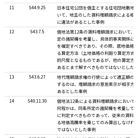
11
S44.9.25
日本住宅公団を借主とする住宅団地敷地
いて、地主のした賃料増額請求による相
に違法があるとした事例
12
S43.7.5
借地法第12条の賃料増額請求において、
定の諸契機を考量し、具体的事実関係に
を確定すべきであり、その際、底地価格
る算定方法（土地価格の利廻り算定方式
的尺度となるものであるが、他の算定方
あるとまで解すべきものではないとした
13
S43.6.27
地代増額請求権の行使によって適正額の
ずるのは、増額請求の意思表示が相手方
あるとした事例
14
S40.11.30
借地法12条による賃料増額請求において
何程かは、同条所定の諸契機を考量して
に判定すべきものであって、従来の賃料
る地価高騰率を乗じてのみ算出しなけれ
ではないとした事例