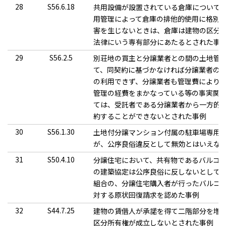
28
S56.6.18
共用設備が設置されている倉庫について
用管理によって倉庫の排他的使用に格別
害を生じないときは、倉庫は建物の区分
法律にいう専有部分にあたるとされた事
29
S56.2.5
別荘地の買主と分譲業者との間の土地管
て、同契約に基づかなければ分譲業者の
の利用できず、分譲業者も管理費により
管理の経費をまかなっている等の事実関
ては、受託者である分譲業者から一方的
約することができないとされた事例
30
S56.1.30
土地付分譲マンション付属の駐車場専用
が、公序良俗違反として無効とはいえな
31
S50.4.10
分譲住宅において、共有物であるバルコ
の建築協定は公序良俗に反しないとして
組合の、分譲住宅購入者が行ったバルコ
対する原状回復請求を認めた事例
32
S44.7.25
建物の賃借人が承諾を得て二階部分を増
区分所有権が成立しないとされた事例