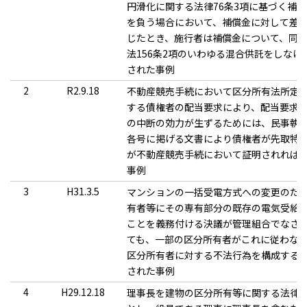
円滑化に関する法律76条3項に基づく補
を負う場合において、補償金に対して差
じたとき、施行者は補償金について、同
法156条2項のいわゆる混合供託をしなけ
された事例
2
R2.9.18
不動産競売手続において区分所有法所定
する債権者の配当要求により、配当要求
の中断の効力が生ずるためには、民事執行
各号に掲げる文書により債権者が先取特
が不動産競売手続において証明されれば
事例
3
H31.3.5
マンションの一括受電方式への変更のた
有者等にその専有部分の既存の電気受給
ことを義務付ける決議が管理組合でなさ
ても、一部の区分所有者がこれに従わな
区分所有者に対する不法行為を構成する
された事例
4
H29.12.18
理事長を建物の区分所有等に関する法律