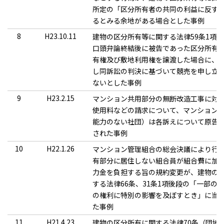
所定の「区分所有者の共同の利益に反す
るとみる余地がある場合とした事例
8
H23.10.11
建物の区分所有等に関する法律59条1項
口頭弁論終結後に被告であった区分所有
有権及び敷地利用権を譲渡した場合に、
し同訴訟の判決に基づいて競売を申し立
ないとした事例
9
H23.2.15
マンション共用部分の無断改造工事に対
使用料などの請求について、マンション
能力のない社団）は各訴えについて原告
された事例
10
H22.1.26
マンション管理組合の総会決議により行
有部分に居住しない組合員が組合費に加
力金を負担する旨の規約変更が、建物の
する法律66条、31条1項後段の「一部の
の権利に特別の影響を及ぼすとき」に当
た事例
11
H21.4.23
建物の区分所有に関する法律70条（団地