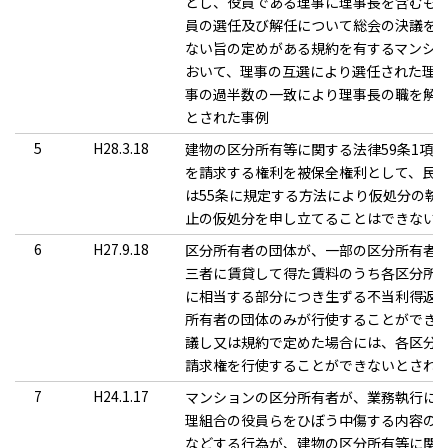
とし、役員である理事に理事長を含むも
員の選任及び解任について総会の決議を
ない旨の定めがある規約を有するマンシ
おいて、理事の互選により選任された理
事の過半数の一致により理事長の職を解
とされた事例
5
H28.3.18
建物の区分所有等に関する法律59条1項
を請求する権利を被保全権利として、民事
は55条に規定する方法により仮処分の執
止の仮処分を申し立てることはできない
6
H27.9.18
区分所有者の団体が、一部の区分所有者
三者に賃貸して得た賃料のうち各区分所
に相当する部分につき生ずる不当利得返
所有者の団体のみが行使することができ
議し又は規約で定めた場合には、各区分
請求権を行使することができないとされ
7
H24.1.17
マンションの区分所有者が、業務執行に
理組合の役員らをひぼう中傷する内容の
などする行為が、建物の区分所有等に関す