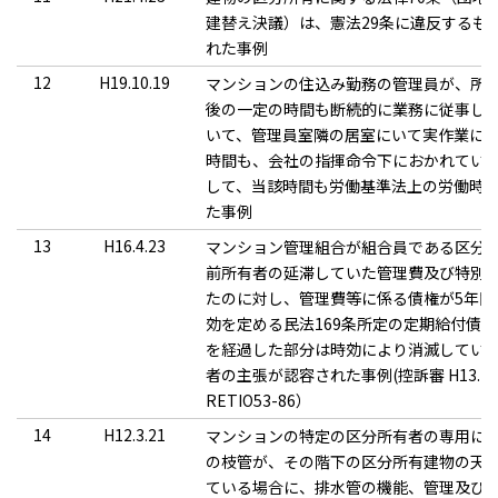
建替え決議）は、憲法29条に違反するも
れた事例
12
H19.10.19
マンションの住込み勤務の管理員が、所
後の一定の時間も断続的に業務に従事し
いて、管理員室隣の居室にいて実作業に
時間も、会社の指揮命令下におかれてい
して、当該時間も労働基準法上の労働時
た事例
13
H16.4.23
マンション管理組合が組合員である区分
前所有者の延滞していた管理費及び特別
たのに対し、管理費等に係る債権が5年間
効を定める民法169条所定の定期給付債権
を経過した部分は時効により消滅してい
者の主張が認容された事例(控訴審 H13.10
RETIO53-86）
14
H12.3.21
マンションの特定の区分所有者の専用に
の枝管が、その階下の区分所有建物の天
ている場合に、排水管の機能、管理及び