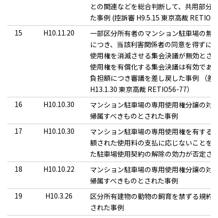
との関連などを総合判断して、共用部分
た事例 (控訴審 H9.5.15 東京高裁 RETIO3
15
H10.11.20
一部区分所有者のマンション駐車場の無
につき、当該利害関係者の同意を得ずに
使用権を消滅させる集会決議が無効とさ
使用権を有償化する集会決議は有効であ
負担額につき審議を差し戻した事例 （差
H13.1.30 東京高裁 RETIO56-77）
16
H10.10.30
マンション駐車場の専用使用権分譲の対
帰属すべきものとされた事例
17
H10.10.30
マンション駐車場の専用使用権を有する
額された使用料の支払に応じないことを
た駐車場使用契約の解除の効力が否定さ
18
H10.10.22
マンション駐車場の専用使用権分譲の対
帰属すべきものとされた事例
19
H10.3.26
区分所有建物の動物の飼育を禁ずる規約
された事例