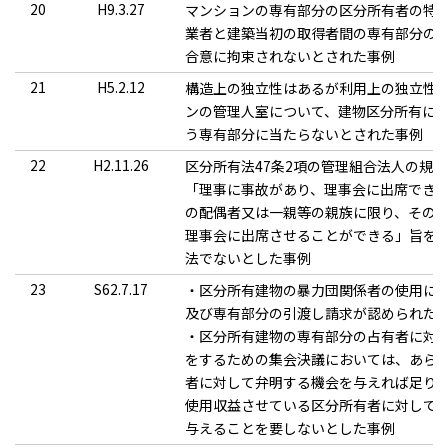
20
H9.3.27
マンションの専有部分の区分所有者の特
業者と建築当初の取得者間の専有部分の
合意に拘束されないとされた事例
21
H5.2.12
構造上の独立性はあるが利用上の独立性
ンの管理人室について、建物区分所有に
う専有部分に当たらないとされた事例
22
H2.11.26
区分所有法47条2項の管理組合法人の規
「理事に事故があり、理事会に出席でき
の配偶者又は一親等の親族に限り、その
理事会に出席させることができる」旨を
法でないとした事例
23
S62.7.17
・区分所有建物の暴力団関係者の使用に
及び専有部分の引渡し請求が認められた
・区分所有建物の専有部分の占有者に対
をするための集会決議においては、あら
者に対して弁明する機会を与えれば足り
使用収益させている区分所有者に対して
与えることを要しないとした事例