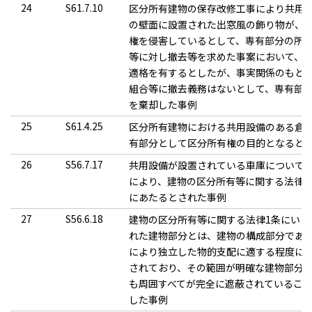
24
S61.7.10
区分所有建物の保存改修工事により共用
の壁面に設置された出窓風の飾り物が、
権を侵害しているとして、専有部分の所
等に対し撤去等を求めた事案において、
適格を有するとしたが、事実関係のもと
組合等に撤去義務はないとして、専有部
を棄却した事例
25
S61.4.25
区分所有建物における共用設備のある倉
有部分として区分所有権の目的となると
26
S56.7.17
共用設備が設置されている車庫について
により、建物の区分所有等に関する法律
にあたるとされた事例
27
S56.6.18
建物の区分所有等に関する法律1条にいう
れた建物部分とは、建物の構成部分であ
により独立した物的支配に適する程度に
されており、その範囲が明確な建物部分
も周囲すべてが完全に遮蔽されているこ
した事例