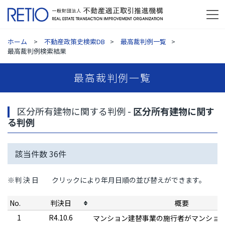
ホーム
不動産政策史検索DB
最高裁判例一覧
最高裁判例検索結果
最高裁判例一覧
区分所有建物に関する判例 -
区分所有建物に関す
る判例
該当件数
36
件
※判 決 日
クリックにより年月日順の並び替えができます。
No.
判決日
概要
1
R4.10.6
マンション建替事業の施行者がマンショ