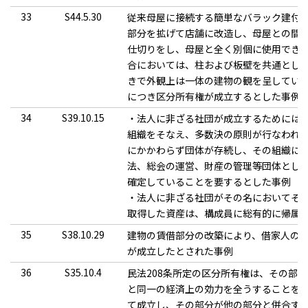
33
S44.5.30
従来母屋に接続する簡単なバラック建付
部分を拡げて店舗に改造し、母屋との間
仕切りをし、母屋と全く別個に使用でき
合においては、柱および板壁を共通とし
きで外観上は一体の建物の観を呈してい
につき区分所有権が成立するとした事例
34
S39.10.15
・法人に非ざる社団が成立するためには
組織をそなえ、多数決の原則が行なわれ
にかかわらず団体が存続し、その組織に
法、総会の運営、財産の管理等団体とし
確定していることを要するとした事例
・法人に非ざる社団がその名においてそ
取得した資産は、構成員に総有的に帰属
35
S38.10.29
建物の賃借部分の改築により、借家人の
が成立したとされた事例
36
S35.10.4
民法208条所定の区分所有権は、その部
と同一の経済上の効力を全うすることを
て成立し、その部分が他の部分と併合す