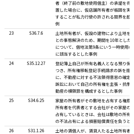
者（終了前の敷地使用借主）の承諾を得
置した場合に、仮店舗所有者が板囲を実
することが私力行使の許される限界を超
例
23
S36.7.6
土地所有者が、仮設の建物により土地を
との事態解決のため、期間を10年とした
について、借地法第9条にいう一時使用の
に該当するとした事例
24
S35.12.27
登記簿上自己が所有名義人となる預り保
つき、所有権移転登記手続請求の訴を提
に、不動産に対する不法領得意思の確定
訴訟において自己の所有権を主張・抗争
動産の横領罪を構成するとした事例
25
S34.6.25
家屋の所有者がその敷地を占有する権原
所有者を代表者とする会社がその家屋の
占有しているときは、会社は敷地の所有
の不法占有による損害賠償責任を負うと
26
S31.1.26
土地の賃借人が、賃貸人たる土地所有者