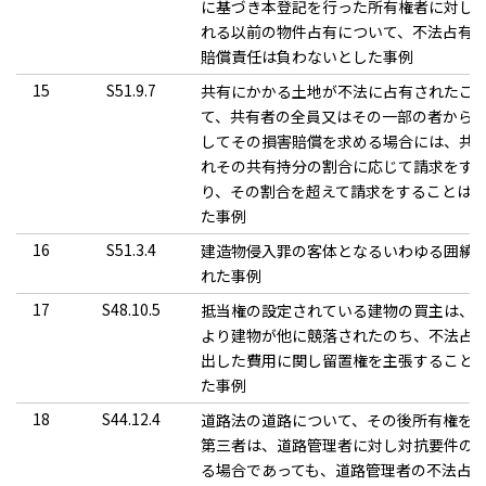
に基づき本登記を行った所有権者に対し
れる以前の物件占有について、不法占有
賠償責任は負わないとした事例
15
S51.9.7
共有にかかる土地が不法に占有されたこ
て、共有者の全員又はその一部の者から
してその損害賠償を求める場合には、共
れその共有持分の割合に応じて請求をす
り、その割合を超えて請求をすることは
た事例
16
S51.3.4
建造物侵入罪の客体となるいわゆる囲繞
れた事例
17
S48.10.5
抵当権の設定されている建物の買主は、
より建物が他に競落されたのち、不法占
出した費用に関し留置権を主張すること
た事例
18
S44.12.4
道路法の道路について、その後所有権を
第三者は、道路管理者に対し対抗要件の
る場合であっても、道路管理者の不法占