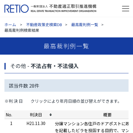
ホーム
不動産政策史検索DB
最高裁判例一覧
最高裁判例検索結果
最高裁判例一覧
その他 -
不法占有・不法侵入
該当件数
28
件
※判 決 日
クリックにより年月日順の並び替えができます。
No.
判決日
概要
1
H21.11.30
分譲マンション各住戸のドアポストに政
を記載したビラを投函する目的で、マン