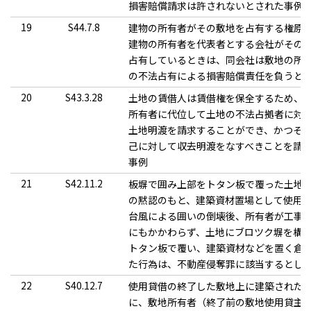
損害賠償請求は許されないとされた事例
19
S44.7.8
建物の所有者がその敷地を占有する権原
建物の所有者を代表者とする会社がその
占有しているときは、同会社は敷地の所
の不法占有による損害賠償責任を負うと
20
S43.3.28
土地の賃借人は賃借権を保全するため、
所有者に代位して土地の不法占拠者に対
土地明渡を請求することができ、かつそ
己に対して収去明渡をなすべきことを請
事例
21
S42.11.2
板塀で囲み上部をトタン板で覆った土地
の黙認のもと、建築資材置場として使用
台風による囲いの倒壊後、所有者が工事
にもかかわらず、土地にブロツク塀を構
トタン板で覆い、建築資材などを置く倉
た行為は、不動産侵奪罪に該当するとし
22
S40.12.7
使用貸借の終了した敷地上に建築された
に、敷地所有者（終了前の敷地使用貸主