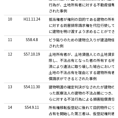
行為が、土地所有者に対する不動産侵奪
された事例
10
H11.11.24
抵当権者が権利の目的である建物の所有
に対する妨害排除請求権を代位行使して
に建物を明け渡すよう求めることができ
11
S58.4.8
ビラ貼りのための建物立入りが建造物侵
された例
12
S57.10.19
土地所有者が、土地賃借人との土地賃貸
除し、不法占有となった者の所有する地
済により違法に取り壊した場合において
土地の不法占有を理由とする建物所有者
償請求ができるとされた事例
13
S54.11.30
建物明渡の確定判決がなされたが建物の
った医療法人の建物の不法占拠につき、
らに対する不法行為による損害賠償責任
14
S54.9.11
所有権移転仮登記に後れて目的物件につ
占有を開始した第三者は、仮登記権利者