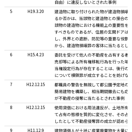
自由）に違反しないとされた事例
5
H19.3.20
建造物に取り付けられた物が建造物損壊
るか否かは、当該物と建造物との接合の
該物の建造物における機能上の重要性を
すべきものであるが、住居の玄関ドアは
し、外界との遮断、防犯等の重要な役割
から、建造物損壊罪の客体に当たるとし
6
H15.4.23
委託を受けて他人の不動産を占有する者
売却等による所有権移転行為を行った場
当権設定行為が存在することは、後行の
について横領罪が成立することを妨げな
7
H12.12.15
都職員の警告を無視して都公園予定地の
簡易建物を構築し、相当期間撤去にも応
が不動産の侵奪に当たるとされた事例
8
H12.12.15
使用貸借における用法違反が、土地所有
て占有の態様を質的に変化させ、その占
したとして不動産侵奪罪の成立が認めら
9
H11.12.9
建物賃借人が土地に産業廃棄物を大量に