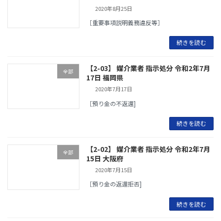
2020年8月25日
［重要事項説明義務違反等］
続きを読む
【2-03】 媒介業者 指示処分 令和2年7月
全部
17日 福岡県
2020年7月17日
［預り金の不返還]
続きを読む
【2-02】 媒介業者 指示処分 令和2年7月
全部
15日 大阪府
2020年7月15日
［預り金の返還拒否]
続きを読む