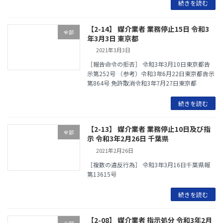
続きを読む
【2-14】 媒介業者 業務停止15日 令和3
全部
年3月3日 東京都
2021年3月3日
［報告命令の拒否］ 令和3年3月10日東京都告
示第252号 （参考）令和3年6月22日東京都告示
第864号 免許取消令和3年7月27日東京都
続きを読む
【2-13】 媒介業者 業務停止10日及び指
全部
示 令和3年2月26日 千葉県
2021年2月26日
［複数の違反行為］ 令和3年3月16日千葉県報
第13615号
続きを読む
【2-08】 媒介業者 指示処分 令和3年2月