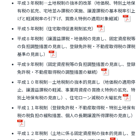
平成３年税制―土地税制の抜本的改革（地価税、特別土地保
有税の拡充、宅地並み課税の実施、譲渡課税の基本税率引上
げと軽減税率の引下げ、買換え特例の適用対象縮減）
平成５年税制（住宅取得促進税制拡充）
平成８年税制（譲渡益課税・地価税の見直し、固定資産税等
の負担調整措置の見直し、登録免許税・不動産取得税の課税
基準の見直し）
平成９年税制（固定資産税等の負担調整措置の見直し、登録
免許税・不動産取得税の調整措置の継続）
平成１０年税制―土地税制の抜本的見直し（地価税の適用停
止、譲渡益課税の軽減、事業用資産の買換え特例の拡充、特
別土地保有税の見直し）、住宅ローン減税の大幅拡充
平成１１年税制（登録免許税・不動産取得税・特別土地保有
税の税負担の緩和措置、個人の長期譲渡所得課税の見直し）
平成１２年税制（土地に係る固定資産税の抜本的見直し、登