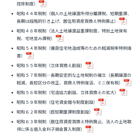
控除制度）
昭和４４年税制（個人の土地譲渡所得分離課税、短期重課、
長期は段階的引き上げ、居住用資産買換え特例廃止）
昭和４８年税制（法人土地譲渡益重課制度、特別土地保有
税、宅地並み課税）
昭和５４年税制（優良住宅地造成等のための軽減税率特例措
置）
昭和５５年税制（立体買換え創設）
昭和５７年税制―長期安定的な土地税制の確立（長期譲渡の
軽減、長短区分の改正、買換え特例復活、ミニ保有税）
昭和５８年税制（宅造協力創設、立体買換えの拡大）
昭和５９年税制（住宅資金贈与制度創設）
昭和６２年税制（超短期重課制度創設）
昭和６３年税制（居住用資産買換え特例廃止、法人の土地取
得に係る借入金利子損金算入制限）