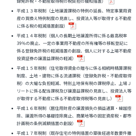
録免許税・不動産取得税の税負担の緩和措置）
平成１３年税制（土地譲渡課税の特例の延長、特定事業用資
産の買換え特例制度の見直し、投資法人等が取得する不動産
に係る税の軽減措置創設）
平成１４年税制（個人の長期土地譲渡所得に係る最高税率
39％の廃止、一定の事業用不動産の所有権等の移転登記に
係る登録免許税の軽減措置の創設、個人に対する上場不動産
投資証券の譲渡益課税の軽減）
平成１５年税制（住宅取得資金の贈与に係る相続時精算課税
制度、土地・建物に係る流通課税（登録免許税・不動産取得
税）の大幅な負担軽減、特別土地保有税の課税停止、上場Ｊ
リートに係る配当課税及び譲渡益課税の見直し、投資法人等
が取得する不動産に係る不動産取得税等の見直し）
平成１６年税制（居住用財産の譲渡損失の損益通算・繰越控
除、譲渡所得の基礎控除廃止、商業地等の固定資産税・都市
計画税の条例減額措置の創設）
平成１７年税制（既存住宅の特例措置の築後経過年数要件撤