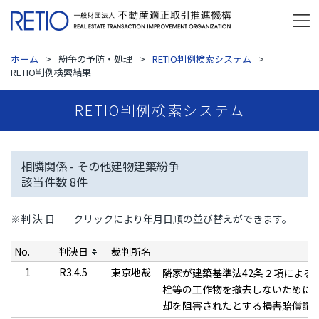
ホーム
紛争の予防・処理
RETIO判例検索システム
RETIO判例検索結果
RETIO判例検索システム
相隣関係 - その他建物建築紛争
該当件数
8
件
※判 決 日
クリックにより年月日順の並び替えができます。
No.
判決日
裁判所名
1
R3.4.5
東京地裁
隣家が建築基準法42条２項による
栓等の工作物を撤去しないために
却を阻害されたとする損害賠償請