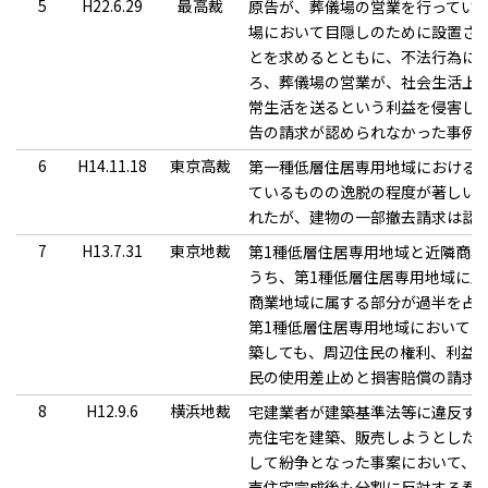
5
H22.6.29
最高裁
原告が、葬儀場の営業を行ってい
場において目隠しのために設置され
とを求めるとともに、不法行為に
ろ、葬儀場の営業が、社会生活上
常生活を送るという利益を侵害し
告の請求が認められなかった事例
6
H14.11.18
東京高裁
第一種低層住居専用地域における
ているものの逸脱の程度が著しい
れたが、建物の一部撤去請求は認
7
H13.7.31
東京地裁
第1種低層住居専用地域と近隣商
うち、第1種低層住居専用地域に
商業地域に属する部分が過半を占
第1種低層住居専用地域において
築しても、周辺住民の権利、利益
民の使用差止めと損害賠償の請求
8
H12.9.6
横浜地裁
宅建業者が建築基準法等に違反す
売住宅を建築、販売しようとした
して紛争となった事案において、
売住宅完成後も分割に反対する看