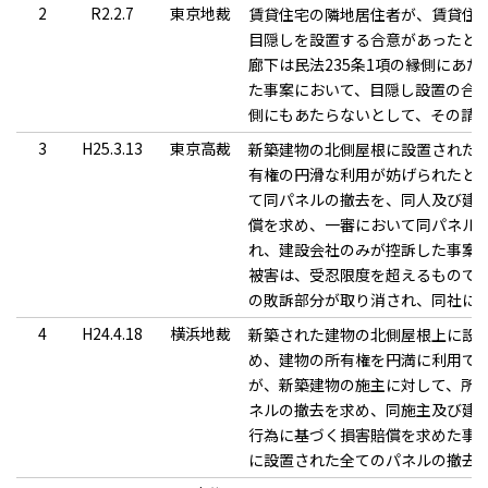
2
R2.2.7
東京地裁
賃貸住宅の隣地居住者が、賃貸住
目隠しを設置する合意があったと
廊下は民法235条1項の縁側にあ
た事案において、目隠し設置の合意
側にもあたらないとして、その請
3
H25.3.13
東京高裁
新築建物の北側屋根に設置された
有権の円滑な利用が妨げられたと
て同パネルの撤去を、同人及び建
償を求め、一審において同パネル
れ、建設会社のみが控訴した事案
被害は、受忍限度を超えるもので
の敗訴部分が取り消され、同社に
4
H24.4.18
横浜地裁
新築された建物の北側屋根上に設
め、建物の所有権を円満に利用で
が、新築建物の施主に対して、所
ネルの撤去を求め、同施主及び建
行為に基づく損害賠償を求めた事
に設置された全てのパネルの撤去