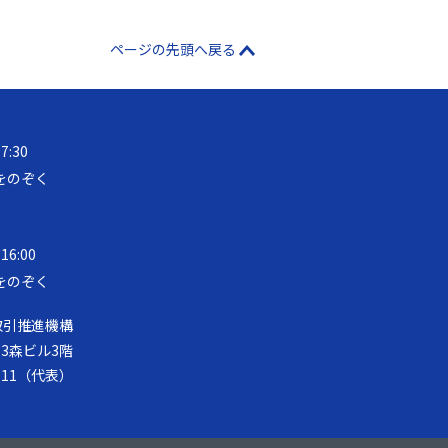
ページの先頭へ戻る
17:30
をのぞく
 16:00
をのぞく
取引推進機構
第33森ビル3階
-8111（代表）