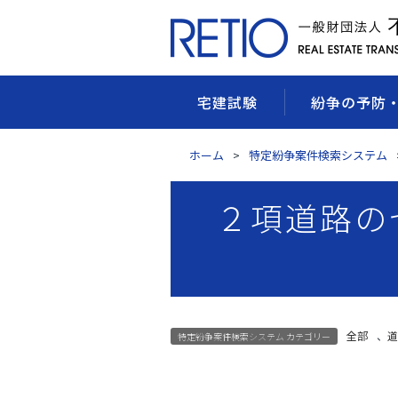
宅建試験
紛争の予防
ホーム
特定紛争案件検索システム
２項道路の
全部
、
道
特定紛争案件検索システム カテゴリー