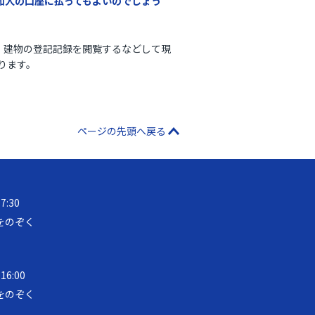
知人の口座に払ってもよいのでしょう
、建物の登記記録を閲覧するなどして現
ります。
ページの先頭へ戻る
17:30
をのぞく
 16:00
をのぞく