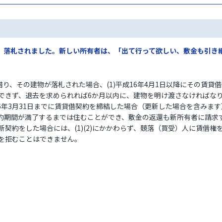
り、落札されました。新しい所有者は、「出て行って欲しい、敷金も引き
借り、その建物が落札された場合、(1)平成16年4月1日以降にその賃
できず、退去を求められれば6か月以内に、建物を明け渡さなければな
16年3月31日までに賃貸借契約を締結した場合（更新した場合を含みま
約期間が満了するまでは住むことができ、敷金の返還も新所有者に請求
契約をした場合には、(1)(2)にかかわらず、競落（買受）人に賃借
を拒むことはできません。