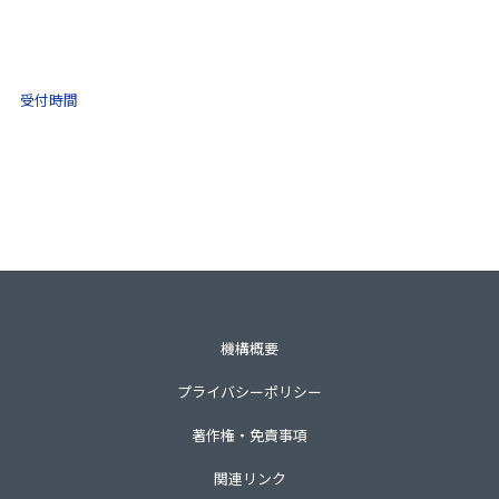
(ナビダイヤル)
0570-021-030
10:00 ～ 16:00
受付時間
土日祝・年末年始をのぞく
一般財団法人不動産適正取引推進機構
〒105-0001 東京都港区虎ノ門3-8-21第33森ビル3階
TEL 03-3435-8111（代表）
機構概要
プライバシーポリシー
著作権・免責事項
関連リンク