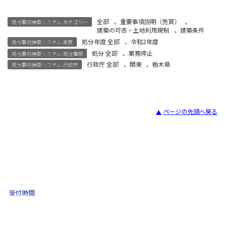
全部
、
重要事項説明（売買）
、
処分事例検索システム カテゴリー
建築の可否・土地利用規制
、
建築条件
処分年度 全部
、
令和2年度
処分事例検索システム 年度
処分 全部
、
業務停止
処分事例検索システム 処分種類
行政庁 全部
、
関東
、
栃木県
処分事例検索システム 行政庁
ページの先頭へ戻る
宅建試験
03-3435-8181
9:30 〜 17:30
受付時間
土日祝・年末年始をのぞく
不動産取引 電話相談