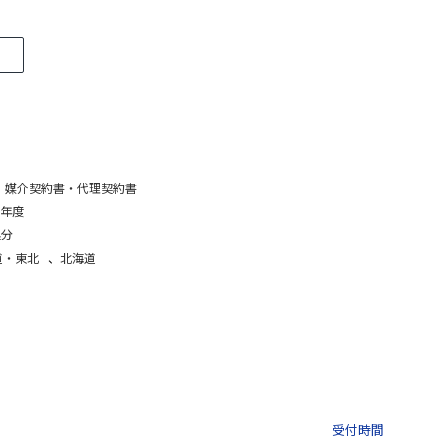
、
媒介契約書・代理契約書
2年度
処分
道・東北
、
北海道
03-3435-8181
9:30 〜 
受付時間