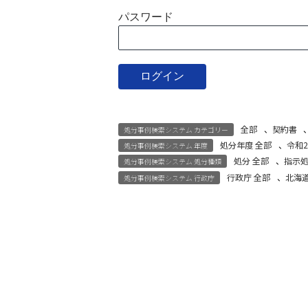
パスワード
全部
、
契約書
処分事例検索システム カテゴリー
処分年度 全部
、
令和
処分事例検索システム 年度
処分 全部
、
指示
処分事例検索システム 処分種類
行政庁 全部
、
北海
処分事例検索システム 行政庁
宅建試験