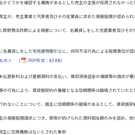
かどうかを確認する義務があるとした売主の主張が採用されなかった
主が、売主業者と代表者及びその従業員に求めた損害賠償が認められ
原野商法詐欺による損害について、名義貸しをした宅建業者及びその
名義貸しをした宅地建物取引士に、共同不法行為による賠償責任が認
るもの＞ （
PDF形式：83 KB）
払更新料および差額賃料の支払い、償却済保証金の補填等の請求が棄
の行為により、賃貸借契約の基礎となる信頼関係は破壊されていたと
わないことについて、借主に信頼関係の破壊があるとして、賃貸借契
の損害賠償請求につき、使用が妨げられた賃料相当額のみを認め、他
主に交換義務はないとされた事例