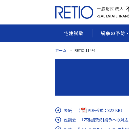
宅建試験
紛争の予防
ホーム
RETIO 114号
表紙 （
PDF形式：822 KB）
座談会 『不動産取引紛争への対応