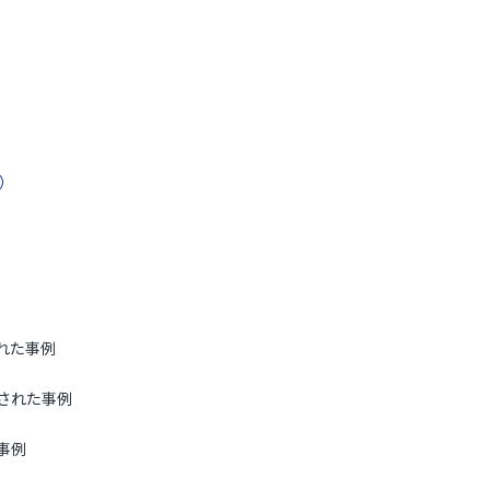
B）
れた事例
された事例
事例