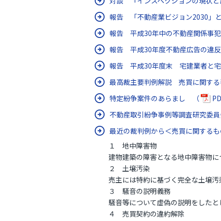
対談 『インスペクションの現状と
報告 「不動産業ビジョン2030」
報告 平成30年中の不動産関係事
報告 平成30年度不動産広告の違
報告 平成30年度末 宅建業者と
最高裁主要判例解説 売買に関する
特定紛争案件のあらまし （
PD
不動産取引紛争事例等調査研究委員
最近の裁判例から＜売買に関する
１ 地中障害物
建物建築の障害となる地中障害物につ
２ 土壌汚染
売主には特約に基づく完全な土壌汚染
３ 騒音の説明義務
騒音等について虚偽の説明をしたとし
４ 売買契約の違約解除