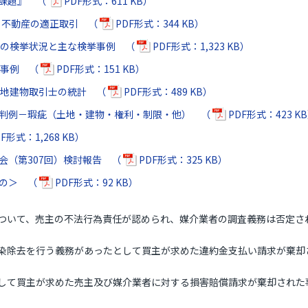
課題』 （
PDF形式：611 KB）
と不動産の適正取引 （
PDF形式：344 KB）
犯の検挙状況と主な検挙事例 （
PDF形式：1,323 KB）
反事例 （
PDF形式：151 KB）
宅地建物取引士の統計 （
PDF形式：489 KB）
判例－瑕疵（土地・建物・権利・制限・他） （
PDF形式：423 K
F形式：1,268 KB）
会（第307回）検討報告 （
PDF形式：325 KB）
もの＞ （
PDF形式：92 KB）
いて、売主の不法行為責任が認められ、媒介業者の調査義務は否定さ
除去を行う義務があったとして買主が求めた違約金支払い請求が棄却
て買主が求めた売主及び媒介業者に対する損害賠償請求が棄却された