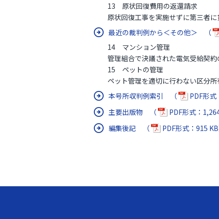
13 原状回復費用の返還請求
原状回復工事を実施せずに第三者に賃
最近の裁判例から＜その他＞ （
14 マンション管理
管理組合で決議された電気受給契約の
15 ペットの管理
ペット管理を適切に行わない区分所有
本号所収判例索引 （
PDF形式：
主要出版物 （
PDF形式：1,26
編集後記 （
PDF形式：915 K