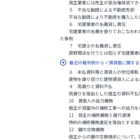
買主業者には売主が抵当権抹消できる
５ 不当な勧誘による不動産売却
不当な勧誘により不動産を購入した買
６ 宅建業者の名義貸し責任
宅建業者の名義を借りておこなわれた
た事例
７ 宅建士の名義貸し責任
原野商法を行うとは知らず宅建業者に
最近の裁判例から＜賃貸借に関す
８ 未払賃料等と賃貸人の地位移転
建物を譲り受けた建物賃貸人による未
９ 雨漏りと賃料不払
雨漏りを理由とした借主の賃料不払等
10 賃借人の協力義務
借主が貸室内の補修工事への協力を行
11 貸主の補修義務と履行遅滞
特約の補修義務違反を理由とする借主
12 鍵の交換義務
借主からの鍵の交換請求について、貸