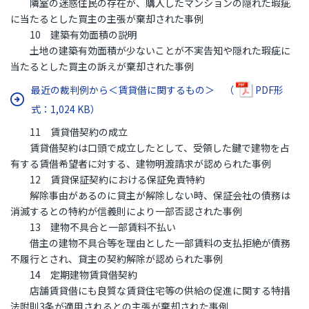
隣室の迷惑住民の存在が、購入したマンションの隠れた瑕疵
に当たるとした買主の主張が棄却された事例
10 建築有効面積の説明
土地の建築有効面積が少ないことが不実告知や隠れた瑕疵に
当たるとした買主の訴えが棄却された事例
最近の裁判例から＜賃貸借に関するもの＞ （
PDF形
式：1,024 KB）
11 賃貸借契約の成立
賃貸借契約は口頭で成立したとして、受領した鍵で建物を占
有する賃借希望者に対する、建物明渡請求が認められた事例
12 賃貸保証契約における保証免責特約
解除事由があるのに貸主が解除しない時、保証会社の債務は
消滅するとの特約が信義則により一部否認された事例
13 建物不具合と一部賃料不払い
借主の建物不具合等を理由とした一部賃料の支払拒絶が債務
不履行とされ、貸主の契約解除が認められた事例
14 定期建物賃貸借契約
店舗賃貸借にも良質な賃貸住宅等の供給の促進に関する特措
法附則3条が適用されるとの主張が棄却された事例