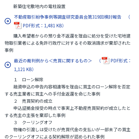
新築住宅敷地内の電柱設置
不動産取引紛争事例等調査研究委員会第319回検討報告 （
PDF形式：1,481 KB）
購入希望者からの預り金不返還を理由に処分を受けた宅地建
物取引業者による免許行政庁に対するその取消請求が棄却された
事例
最近の裁判例から＜売買に関するもの＞ （
PDF形式：
1,121 KB）
１ ローン解除
融資申込の申告内容相違等を理由に買主のローン解除を否定
する売主業者に買主への手付金返還を命じた事例
２ 売買契約の成立
申込証拠金授受の時点で事実上不動産売買契約が成立したと
する売主の主張を棄却した事例
３ クーリングオフ
物権の引渡しは受けたが売買代金の支払いが一部未了の買主
のクーリングオフによる契約解除が認められた事例