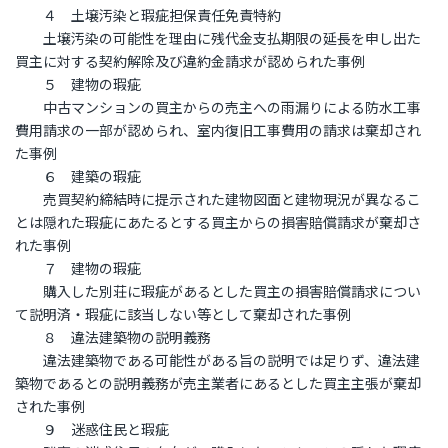
４ 土壌汚染と瑕疵担保責任免責特約
土壌汚染の可能性を理由に残代金支払期限の延長を申し出た
買主に対する契約解除及び違約金請求が認められた事例
５ 建物の瑕疵
中古マンションの買主からの売主への雨漏りによる防水工事
費用請求の一部が認められ、室内復旧工事費用の請求は棄却され
た事例
６ 建築の瑕疵
売買契約締結時に提示された建物図面と建物現況が異なるこ
とは隠れた瑕疵にあたるとする買主からの損害賠償請求が棄却さ
れた事例
７ 建物の瑕疵
購入した別荘に瑕疵があるとした買主の損害賠償請求につい
て説明済・瑕疵に該当しない等として棄却された事例
８ 違法建築物の説明義務
違法建築物である可能性がある旨の説明では足りず、違法建
築物であるとの説明義務が売主業者にあるとした買主主張が棄却
された事例
９ 迷惑住民と瑕疵