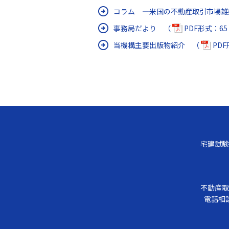
コラム ―米国の不動産取引市場
事務局だより （
PDF形式：65
当機構主要出版物紹介 （
PDF
宅建試験
不動産取
電話相