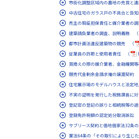
市街化調整区域内の農地の売買と
中古住宅のガラス戸の不具合と告
売主の瑕疵担保責任と媒介業者の
建築請負業者の調査、説明義務 
都市計画法違反建築物の競売 （
従業員の詐欺と使用者責任 （
買換えの際の媒介業者、金融機関
競売代金剰余金請求権の譲渡契約
住宅展示場のモデルハウスと法定
不実の証明を発行した税務課長に対
登記官の登記の誤りと相続税等の
登録免許税額の認定処分取消訴訟
サブリース契約と借地借家法32条
業法64条の「その取引により生じ