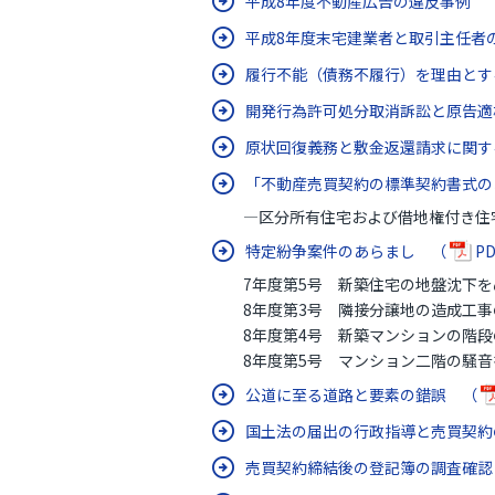
平成8年度不動産広告の違反事例 
平成8年度末宅建業者と取引主任者
履行不能（債務不履行）を理由とす
開発行為許可処分取消訴訟と原告
原状回復義務と敷金返還請求に関す
「不動産売買契約の標準契約書式の
―区分所有住宅および借地権付き住
特定紛争案件のあらまし （
PD
7年度第5号 新築住宅の地盤沈下を
8年度第3号 隣接分譲地の造成工事
8年度第4号 新築マンションの階段
8年度第5号 マンション二階の騒音
公道に至る道路と要素の錯誤 （
国土法の届出の行政指導と売買契
売買契約締結後の登記簿の調査確