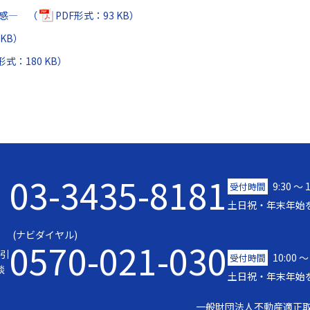
雑感― （
PDF形式：93 KB）
 KB）
形式：180 KB）
03-3435-8181
9:30 〜 
受付時間
土日祝・年末年始
(ナビダイヤル)
0570-021-030
引
10:00 ～
受付時間
談
土日祝・年末年始
一般財団法人不動産適正