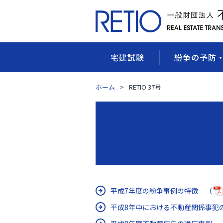
宅建試験
紛争の予防
ホーム
RETIO 37号
平成7年度の紛争事例の特徴 （
平成8年中における不動産関係事犯