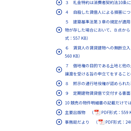
３ 礼金特約は消費者契約法10条
４ 自殺した賃借人による損害につ
５ 建築基準法第３章の規定が適用
物が存した場合において、Ｂ点から
式：557 KB）
６ 賃貸人の賃貸建物への無断立入
560 KB）
７ 借地権の目的である土地と他の
譲渡を受ける旨の申立てをするこ
８ 黙示の通行地役権が認められ
９ 定期建物賃貸借で交付する書面
10 競売の物件明細書の記載だけ
主要出版物 （
PDF形式：559 
事務局だより （
PDF形式：24