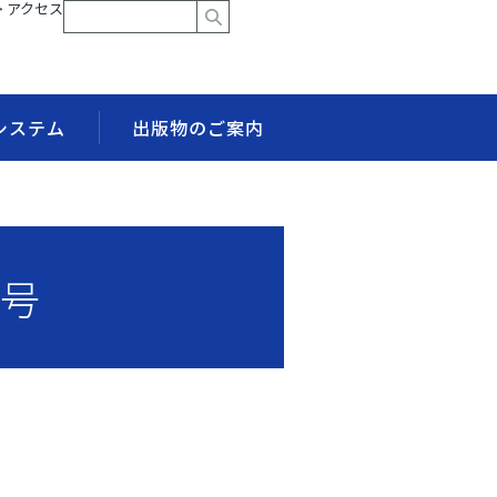
> アクセス
システム
出版物のご案内
集号