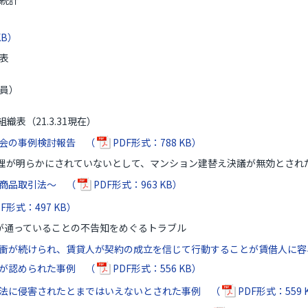
統計
KB）
表
員）
（21.3.31現在）
会の事例検討報告 （
PDF形式：788 KB）
が明らかにされていないとして、マンション建替え決議が無効とされ
商品取引法～ （
PDF形式：963 KB）
F形式：497 KB）
が通っていることの不告知をめぐるトラブル
衝が続けられ、賃貸人が契約の成立を信じて行動することが賃借人に容
が認められた事例 （
PDF形式：556 KB）
法に侵害されたとまではいえないとされた事例 （
PDF形式：559 