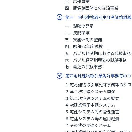
三 広報事業
四 関係諸団体との交流事業
第三 宅地建物取引主任者資格試
一 試験の発足
二 民間移譲
三 実施体制の整備
四 昭和63年度試験
五 バブル経済期における試験事務
六 バブル経済崩壊後の試験事務
七 最近の試験事務
第四宅地建物取引業免許事務等の
１ 宅地建物取引業免許事務等のシス
２ 第二次宅建システム開発
３ 第二次宅建システムの概要
４ 宅建業電子申請システム
５ 宅建システム等の管理運営
６ 宅建システム等の運用経費
７ その他の関連システム