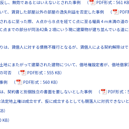
に反し、無効であるとはいえないとされた事例 （
PDF形式：561 K
いて、賃貸した部屋以外の部屋の逸失利益を否定した事例 （
PDF
されるに至った際、Ａ点からＢ点を経てＣ点に至る幅員４ｍ未満の道の
Ｃ点までの部分が同法42条２項にいう現に建築物が建ち並んでいる道
りは、賃借人に対する債務不履行となるが、賃借人による契約解除は
土地にまたがって建築された建物について、借地権設定者が、借地借家
との可否 （
PDF形式：555 KB）
た事例 （
PDF形式：560 KB）
は、契約書と別個独立の書面を要しないとした事例 （
PDF形式：5
では法定地上権は成立せず、仮に成立するとしても競落人に対抗できない
KB）
0 KB）