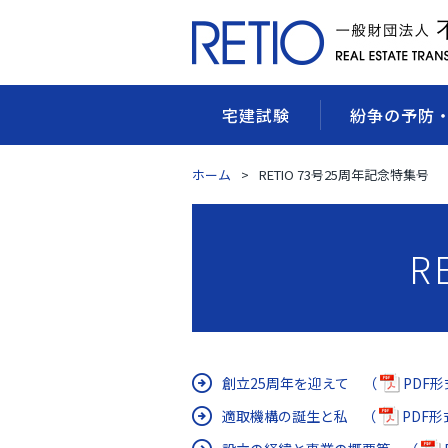
宅建試験
紛争の予防
ホーム
RETIO 73号25周年記念特集号
R
創立25周年を迎えて （
PDF形式
適取機構の誕生と私 （
PDF形