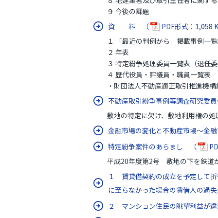
８ 宅建業者及び取引主任者に関する
９ 今後の課題
資 料 （
PDF形式：1,058 
１ 「最近の判例から」掲載事例一覧
２ 年表
３ 特定紛争処理委員一覧表（退任委
４ 歴代役員・評議員・職員一覧表
・財団法人不動産適正取引推進機構組織表
不動産取引紛争事例等調査研究委員
敷地の特定に欠け、敷地利用権の処理
金融市場の変化と不動産市場～金融
特定紛争案件のあらまし （
PD
平成20年度第2号 敷地の下を鉄道
１ 賃貸借契約の成立を予定して折
に至らなかった場合の賃借人の過失
２ マンション住民の眺望利益が違