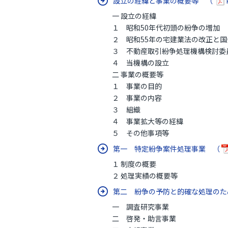
設立の経緯と事業の概要等 （
一 設立の経緯
１ 昭和50年代初頭の紛争の増加
２ 昭和55年の宅建業法の改正と国
３ 不動産取引紛争処理機構検討委
４ 当機構の設立
二 事業の概要等
１ 事業の目的
２ 事業の内容
３ 組織
４ 事業拡大等の経緯
５ その他事項等
第一 特定紛争案件処理事業 （
１ 制度の概要
２ 処理実績の概要等
第二 紛争の予防と的確な処理の
一 調査研究事業
二 啓発・助言事業