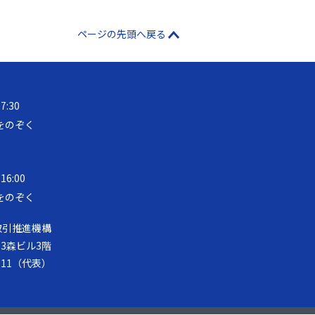
ページの先頭へ戻る
17:30
をのぞく
 16:00
をのぞく
取引推進機構
第33森ビル3階
-8111（代表）