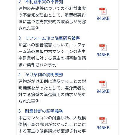
2 不利益事実の不告知
建物の基礎等についての不利益事実
の不告知を理由として、消費者契約
946KB
法に基づき売買契約の取消しが認容
された事例
3 リフォーム後の隣室騒音被害
隣室への騒音被害について、リフォ
ーム済の再販中古マンションの売主
946KB
宅建業者に対する買主の損害賠償請
求が棄却された事例
4 がけ条例の説明義務
建物ががけ条例に違反することの説
明義務を怠ったとして、媒介業者に
946KB
対する擁壁の築造費用の請求が認め
られた事例
5 耐震診断の説明義務
中古マンションの耐震診断、大規模
修繕工事の説明がなかったことに対
946KB
する買主の賠償請求が棄却された事