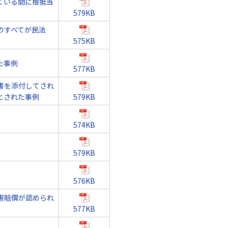
ている間に根抵当
579KB
のすべてが民法
575KB
た事例
577KB
書を添付してされ
とされた事例
579KB
574KB
579KB
576KB
害賠償が認められ
577KB