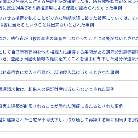
記簿上の名義人に対する勝訴判決が確定した後、所有権移転登記を怠っ
者に民法94条2項の類推適用による保護が認められなかった事例
少させる措置を執ることができた時期以降に被った被害については、そ
き損害に当たるということは出来ないとされた事例
つき、執行官が自殺の事実の調査をしなかったことに過失がないとされ
として自己所有建物を他の相続人に譲渡する条項がある遺産分割調停調
つき、登記原因証明情報の提供を欠くことを理由に却下した処分が違法
公務員宿舎に立入る行為が、邸宅侵入罪に当たるとされた事例
返還請求権は、転借人の信託財産に当たらないとされた事例
事実上建築が制限されることが隠れた瑕疵に当たるとされた事例
盤に建築された住宅が不同沈下し、取り壊して再築する額に相当する損