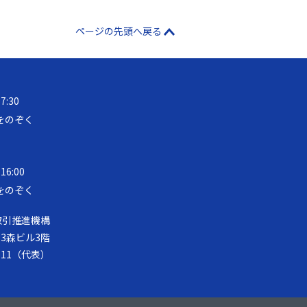
ページの先頭へ戻る
17:30
をのぞく
 16:00
をのぞく
取引推進機構
第33森ビル3階
-8111（代表）