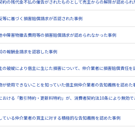
契約の残代金不払の催告がされたものとして売主からの解除が認められ
反等に基づく損害賠償請求が否認された事例
地中障害物撤去費用等の損害賠償請求が認められなかった事例
前の報酬金請求を認容した事例
主の破綻により借主に生じた損害について、仲介業者に損害賠償責任を
物が使用できないことを知っていた借主側仲介業者の告知義務を認めた
における「敷引特約・更新料特約」が、消費者契約法10条により無効で
している仲介業者の買主に対する積極的な告知義務を認めた事例