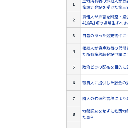
土地所有者の承継人が登
1
権設定登記を受けた第三
賃借人が損害を回避・減
2
416条1項の通常生ずべ
3
自殺のあった競売物件に
相続人が資産取得の代償
4
た所有権移転登記申請に
5
政治ビラの配布を目的に
6
転貸人に提供した敷金の
7
隣人の強迫的言辞により
地盤調査をせずに軟弱地
8
た事例