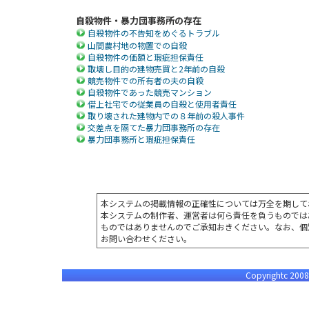
自殺物件・暴力団事務所の存在
自殺物件の不告知をめぐるトラブル
山間農村地の物置での自殺
自殺物件の価額と瑕疵担保責任
取壊し目的の建物売買と2年前の自殺
競売物件での所有者の夫の自殺
自殺物件であった競売マンション
借上社宅での従業員の自殺と使用者責任
取り壊された建物内での８年前の殺人事件
交差点を隔てた暴力団事務所の存在
暴力団事務所と瑕疵担保責任
本システムの掲載情報の正確性については万全を期して
本システムの制作者、運営者は何ら責任を負うものでは
ものではありませんのでご承知おきください。なお、個
お問い合わせください。
Copyrightc 2008 