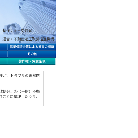
制作：国土交通省
運営：不動産適正取引推進機構
様が、トラブルの未然防
政処分、③（一財）不動
目ごとに整理したうえ、