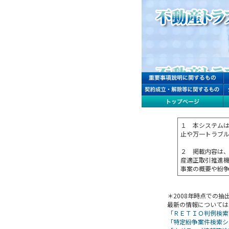
１ 本システム
止や万一トラブ
２ 掲載内容は
産適正取引推進
事案の概要や紛
＊2008年時点での
最新の情報については
「ＲＥＴＩＯ判例検索
「特定紛争案件検索シ