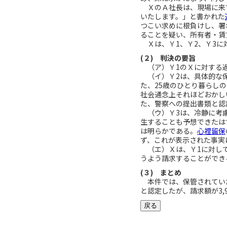
ＸのＡ社長は、現場に来て
いたします。」と書かれた
つこい求めに根負けし、署
ることを疑い、所有者・賃
Ｘは、Ｙ1、Ｙ2、Ｙ3に
(２) 判決の要旨
（ア）Ｙ1のＸに対する
（イ）Ｙ2は、具体的な保
た、25歳のひとり暮らし
社会通念上それほどおかし
た、警察への提出書類と認
（ウ）Ｙ3は、冷静に考慮
生することも予想できたは
は明らかである。
心裡留保
ず、これが表示された事実
（エ）Ｘは、Ｙ1に対し
うよう請求することができ
(３) まとめ
本件では、保管されていた
と認定したが、請求額が3