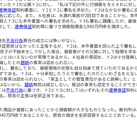
いたＹ1の父親Ｙ2に対し、「私は下記の件に付損害を与えそれに対し
連帯保証
契約書面に、Ｙ1とＹ2に署名を求めた。Ｙ2はなかなか署名に
名に応じた。また、Ａ社長は、水漏れ事故が2回目であることから、本
貸人Ｙ3にも本件書面への署名を求めた。Ｙ3も署名に躊躇したが、最
対して、
連帯保証
契約等に基づき損害賠償金3,940万円余を請求した。
過失
不法行為
責任の成立には争いがない。
証意思はなかったと主張するが、Ｙ2は、本件書面を読んだ上で署名し
の息子が不始末をしでかした場合、被害者がその父親に対して賠償を求
いとはいえないのが実情であるから、Ａ社長の意図を、Ｙ2は十分理解
識したとの
錯誤
の事実は認められない。
し、署名しており、被害現場の状態も自分自身で見ていたのであるか
ずである。Ｙ3は、十分承知したうえで署名したのだといわざるをえな
の事実は認められない。「家主としての管理責任があると誤解した」と
はないから、
錯誤
無効は成立しない。脅迫の事実も認定することができ
ては
不法行為
に基づき、Ｙ2とＹ3に対してはいずれもその
連帯保証
契約
る。原告の主張は全部正当である。
商品が被害にあったことから損害額が大きなものとなった。裁判所は、原
,940万円余であることから、原告の請求を全部認容するにとどめている