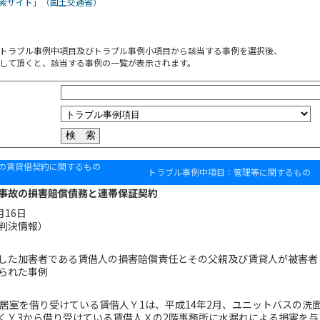
索サイト」（国土交通省）
トラブル事例中項目及びトラブル事例小項目から該当する事例を選択後、
して頂くと、該当する事例の一覧が表示されます。
の賃貸借契約に関するもの
トラブル事例中項目：管理等に関するもの
事故の損害賠償債務と連帯保証契約
月16日
判決情報）
した加害者である賃借人の損害賠償責任とその父親及び賃貸人が被害者
られた事例
居室を借り受けている賃借人Ｙ1は、平成14年2月、ユニットバスの洗
くＹ3から借り受けている賃借人Ｘの2階事務所に水漏れによる損害を与