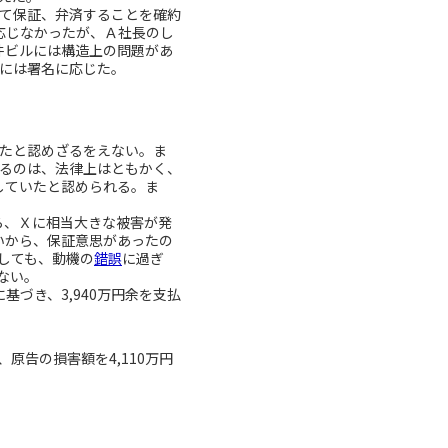
て保証、弁済することを確約
応じなかったが、Ａ社長のし
件ビルには構造上の問題があ
後には署名に応じた。
たと認めざるをえない。ま
めるのは、法律上はともかく、
していたと認められる。ま
ら、Ｘに相当大きな被害が発
いから、保証意思があったの
しても、動機の
錯誤
に過ぎ
ない。
に基づき、3,940万円余を支払
告の損害額を4,110万円
。