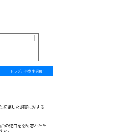
トラブル事例小項目：
と締結した損害に対する
面台の蛇口を閉め忘れたた
えた。