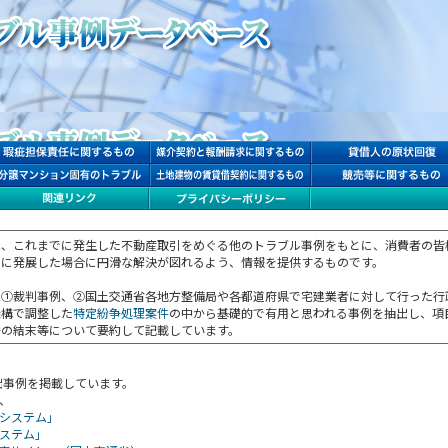
は、これまでに発生した不動産取引をめぐる他のトラブル事例をもとに、消費者の皆
ルに発展した場合に円滑な解決が図れるよう、情報を提供するものです。
、①裁判事例、②国土交通省各地方整備局や各都道府県で宅建業者に対して行った行
機構で調整した
特定紛争処理案件
の中から基礎的で有用と思われる事例を抽出し、項
争の結末等について要約して記載しています。
抽出事例を掲載しています。
、
システム」
ステム」