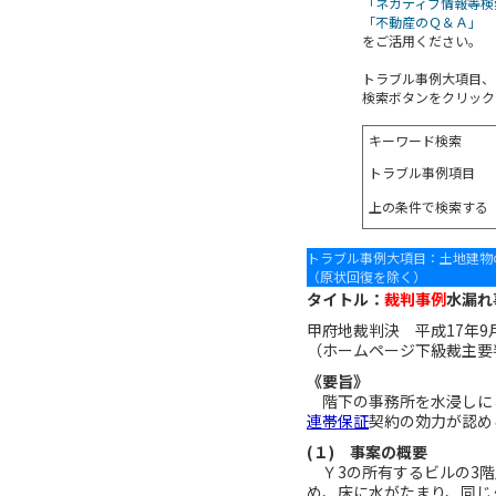
「ネガティブ情報等検
「不動産のＱ＆Ａ」
をご活用ください。
トラブル事例大項目、
検索ボタンをクリック
キーワード検索
トラブル事例項目
上の条件で検索する
トラブル事例大項目：土地建物
（原状回復を除く）
タイトル：
裁判事例
水漏れ
甲府地裁判決 平成17年9
（ホームページ下級裁主要
《要旨》
階下の事務所を水浸しに
連帯保証
契約の効力が認め
(１) 事案の概要
Ｙ3の所有するビルの3階
め、床に水がたまり、同じ