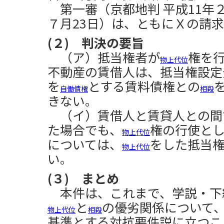
第一審（京都地判 平成11年２
７月23日）は、ともにＸの請
(２) 判決の要旨
（ア）抵当権者が
権を
物上代位
不動産の賃借人は、抵当権設定
を
とする賃料債権との
自働債権
相殺
きない。
（イ）賃借人と賃貸人との間
た場合でも、
権の行使と
物上代位
については、
をした抵当
物上代位
い。
(３) まとめ
本件は、これまで、学説・下
と
の優劣関係について
物上代位
相殺
基準とする対抗要件説に立つこ