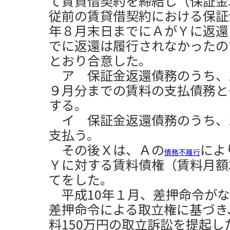
て賃貸借契約を締結し（保証金
従前の賃貸借契約における保証金
年８月末日までにＡがＹに返還
でに返還は履行されなかったの
とおり合意した。
ア 保証金返還債務のうち、1,
９月分までの賃料の支払債務と
する。
イ 保証金返還債務のうち、1,
支払う。
その後Ｘは、Ａの
によ
債務不履行
Ｙに対する賃料債権（賃料月額
てをした。
平成10年１月、差押命令がな
差押命令による取立権に基づき
料150万円の取立訴訟を提起し