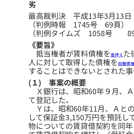
劣
最高裁判決 平成13年3月13日
（判例時報 1745号 69頁）
（判例タイムズ 1058号 8
《要旨》
抵当権者が賃料債権を
た
差押え
人に対して取得した債権を
自働債
することはできないとされた事
(１) 事案の概要
Ｘ銀行は、昭和60年９月、Ａ
て登記した。
Ｙは、昭和60年11月、Ａと
して保証金3,150万円を預託
物についての賃貸借契約を同年