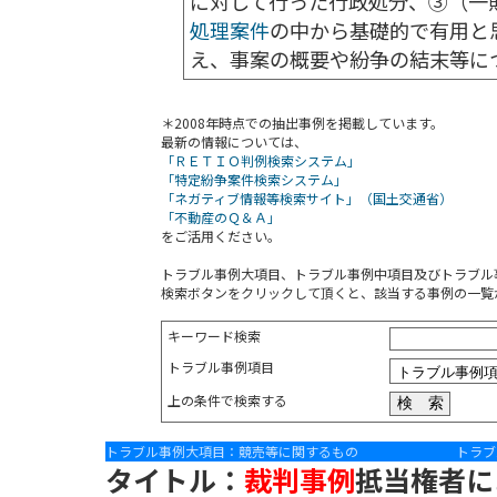
に対して行った行政処分、③（一
処理案件
の中から基礎的で有用と
え、事案の概要や紛争の結末等に
＊2008年時点での抽出事例を掲載しています。
最新の情報については、
「ＲＥＴＩＯ判例検索システム」
「特定紛争案件検索システム」
「ネガティブ情報等検索サイト」（国土交通省）
「不動産のＱ＆Ａ」
をご活用ください。
トラブル事例大項目、トラブル事例中項目及びトラブル
検索ボタンをクリックして頂くと、該当する事例の一覧
キーワード検索
トラブル事例項目
上の条件で検索する
トラブル事例大項目：競売等に関するもの
トラブ
タイトル：
裁判事例
抵当権者に