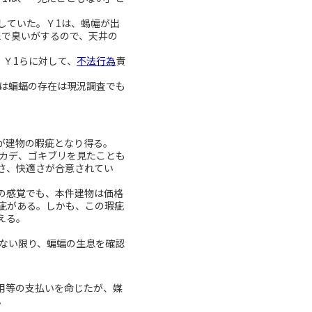
していた。Ｙ1は、蜴幅が出
尿で臭いがするので、天井の
Ｙ1らに対して、
不法行為
責
は蝙蝠の存在は現況調査でも
が建物の暇疵となり得る。
ムカデ、ゴキブリを見たことも
さ、快適さが合意されてい
の感覚でも、本件建物は価格
疵がある。しかも、この瑕疵
える。
ない限り、蝙蝠の生息を確認
用等の支払いを命じたが、媒
。