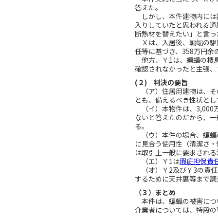
答えた。
しかし、本件建物内には数
入りしていたと思われる通
断熱材を替えたい」と言っ
Ｘは、入居後、蝙蝠の駆除
任等に基づき、358万円
他方、Ｙ1は、蝙蝠の棲息
確認されなかったと主張、
(２) 判決の要旨
（ア）住居用建物は、そ
とも、備えるべき性状とし
（イ）本物件は、3,00
ないと答えたのだから、一
る。
（ウ）本件の場合、蝙蝠の
に見合う使用性（清潔さ・
は取引上一般に要求される
（エ）Ｙ1は
瑕疵担保責
（オ）Ｙ2及びＹ3の責任
するために天井裏等まで調
（３）まとめ
本件は、蝙蝠の被害につい
介業者については、特段の