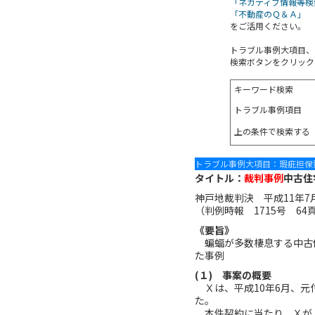
「ネガティブ情報等検
「不動産のＱ＆Ａ」
をご活用ください。
トラブル事例大項目、
検索ボタンをクリック
キーワード検索
トラブル事例項目
上の条件で検索する
トラブル事例大項目：瑕疵担保
タイトル：
裁判事例
中古住
神戸地裁判決 平成11年7
（判例時報 1715号 64
《要旨》
蝙蝠が多数棲息する中古住
た事例
(１) 事案の概要
Ｘは、平成10年6月、元付
た。
本件契約に当たり、Ｘが、