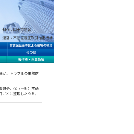
制作：国土交通省
運営：不動産適正取引推進機構
様が、トラブルの未然防
政処分、③（一財）不動
目ごとに整理したうえ、