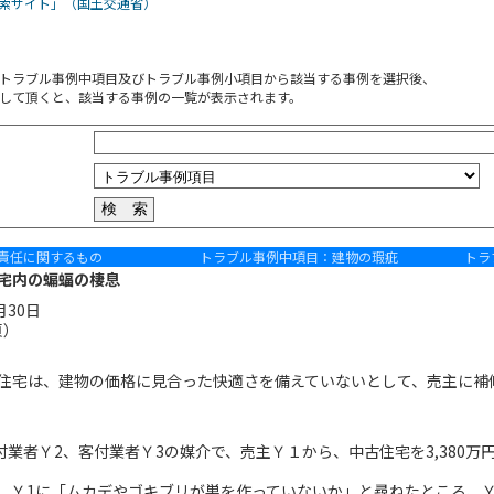
索サイト」（国土交通省）
トラブル事例中項目及びトラブル事例小項目から該当する事例を選択後、
して頂くと、該当する事例の一覧が表示されます。
責任に関するもの
トラブル事例中項目：建物の瑕疵
トラ
宅内の蝙蝠の棲息
月30日
頁）
宅は、建物の価格に見合った快適さを備えていないとして、売主に補
業者Ｙ2、客付業者Ｙ3の媒介で、売主Ｙ１から、中古住宅を3,380万
Ｙ1に「ムカデやゴキブリが巣を作っていないか」と尋ねたところ、Ｙ