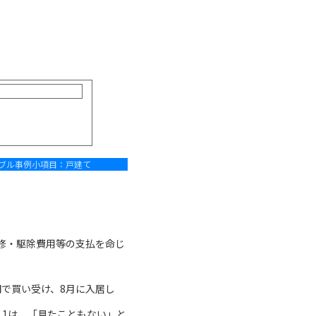
ブル事例小項目：戸建て
修・駆除費用等の支払を命じ
円で買い受け、8月に入居し
1は、「見たこともない」と