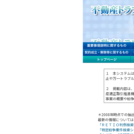
１ 本システム
止や万一トラブ
２ 掲載内容は
産適正取引推進
事案の概要や紛
＊2008年時点での
最新の情報については
「ＲＥＴＩＯ判例検索
「特定紛争案件検索シ