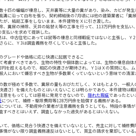
十匹の蝙蝠が棲息し、天井裏等に大量の糞があり、染み、カビが発生
風溝に沿って白布を張り、契約締結後の7月頃には他の建築業者に「糞
たが、結局工事をしないまま、本件建物をＸに引き渡した。
、糞尿の掃除、天井の貼替え等の工事を行って、113万円余を支払い、
余の支払いを求めて提訴した。
は、中古住宅にあっては鼠等の棲息と同様暇疵ではないと主張し、Ｙ2
さらに、Ｙ3は調査義務を尽くしていると主張した。
のグレードや価格に応じ快適に起居できるこ
て考慮すべきであり、生物の特性や個体数によっては、生物の棲息自体
0万円を超えるもので、相応の快適さが期待され、Ｙ1はＸの質問にも、
般人において嫌忌すべき生物が多数巣くっていないという意味での清潔
数が極めて多数で、糞尿の量もおびただしく、Ｘはもとより、一般人
快適さ）を備えたものとはいえないことは明らかであり、本件建物は暇
注意をもってしては容易に発見できないので、
隠れた瑕疵
であったとい
任
について、補修・駆除費用等128万円余を賠償する義務がある。
については、不動産仲介業者が注意義務を負うとしても、特段の事情が
査すべきとはいえず、調査しなかった過失があるとはいえない。
て、価格に見合う快適さを備えていないとして、売主に対して補修費
事情がない限り調査義務違反はないとして、買主の請求を棄却している