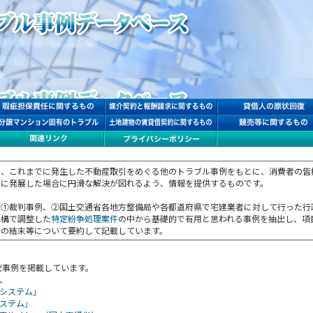
は、これまでに発生した不動産取引をめぐる他のトラブル事例をもとに、消費者の皆
ルに発展した場合に円滑な解決が図れるよう、情報を提供するものです。
、①裁判事例、②国土交通省各地方整備局や各都道府県で宅建業者に対して行った行
機構で調整した
特定紛争処理案件
の中から基礎的で有用と思われる事例を抽出し、項
争の結末等について要約して記載しています。
抽出事例を掲載しています。
、
システム」
ステム」