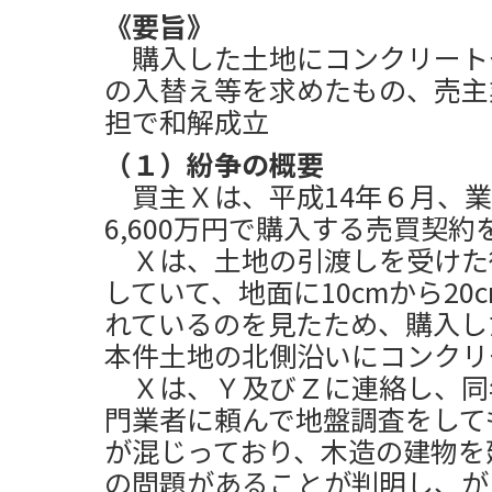
《要旨》
購入した土地にコンクリート
の入替え等を求めたもの、売主業
担で和解成立
（１）紛争の概要
買主Ｘは、平成14年６月、業
6,600万円で購入する売買契
Ｘは、土地の引渡しを受けた
していて、地面に10cmから2
れているのを見たため、購入し
本件土地の北側沿いにコンクリ
Ｘは、Ｙ及びＺに連絡し、同
門業者に頼んで地盤調査をして
が混じっており、木造の建物を
の問題があることが判明し、が