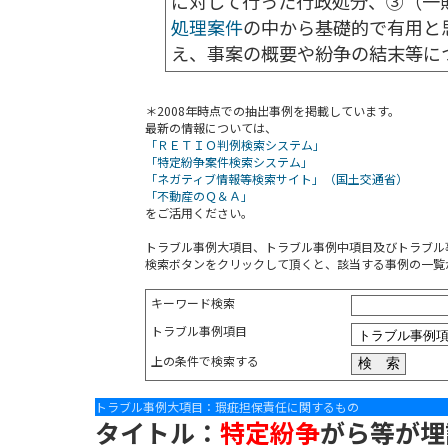
に対して行った行政処分、③（一
処理案件
の中から基礎的で有用と
え、事案の概要や紛争の結末等に
＊2008年時点での抽出事例を掲載しています。
最新の情報については、
「ＲＥＴＩＯ判例検索システム」
「特定紛争案件検索システム」
「ネガティブ情報等検索サイト」（国土交通省）
「不動産のＱ＆Ａ」
をご活用ください。
トラブル事例大項目、トラブル事例中項目及びトラブル
検索ボタンをクリックして頂くと、該当する事例の一覧
キーワード検索
トラブル事例項目
上の条件で検索する
トラブル事例大項目：瑕疵担保責任に関するもの
タイトル：
特定紛争
がら等が埋