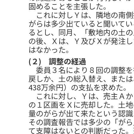
固めることを主張した。
これに対しＹは、隣地の南側
がらは多少出ていると聞いてい
るとし、同月、「敷地内の土の
の後、Ｘは、Ｙ及びＸが発注し
はなかった。
(２) 調整の経過
委員３名により８回の調整を
戻しか、土の総入替え、または
438万余円）の支払を求めた。
これに対し、Ｙは、売主Ａか
の１区画をＸに売却した。土地
量のがらが出て来たという認識
その調査報告では多少の「がら
て支障はないとの判断だった。