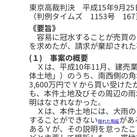
東京高裁判決 平成15年9月25
（判例タイムズ 1153号 16
《要旨》
容易に冠水することが売買の
を求めたが、請求が棄却された
(１) 事案の概要
Ｘは、平成10年11月、建売
体土地」）のうち、南西側の角
3,600万円でＹから買い受け
も、本件土地及びその周辺の雨
明はなされなかった。
Ｘは、本件土地には、大雨の
することができない
があ
隠れた瑕疵
あるＹが、その説明を怠ったこ