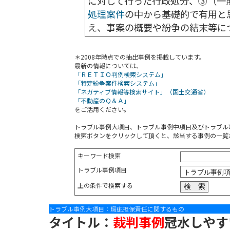
に対して行った行政処分、③（一
処理案件
の中から基礎的で有用と
え、事案の概要や紛争の結末等に
＊2008年時点での抽出事例を掲載しています。
最新の情報については、
「ＲＥＴＩＯ判例検索システム」
「特定紛争案件検索システム」
「ネガティブ情報等検索サイト」（国土交通省）
「不動産のＱ＆Ａ」
をご活用ください。
トラブル事例大項目、トラブル事例中項目及びトラブル
検索ボタンをクリックして頂くと、該当する事例の一覧
キーワード検索
トラブル事例項目
上の条件で検索する
トラブル事例大項目：瑕疵担保責任に関するもの
タイトル：
裁判事例
冠水しやす