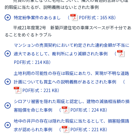
売買の対象となった宅地について、隣人の脅迫的言辞が心理
的瑕疵に当たるが、説明義務はないとされた事例
特定紛争案件のあらまし （
PDF形式：165 KB）
平成21年度第2号 新築戸建住宅の車庫スペースが不十分であ
ることをめぐるトラブル
マンションの売買契約において約定された違約金額が不当に
過大であるとして、裁判所により減額された事例 （
PDF形式：214 KB）
土地利用の可能性の存在は瑕疵にあたり、実現が不明な道路
計画についても買主への説明義務があるとされた事例 （
PDF形式：221 KB）
シロアリ被害を隠れた瑕疵と認定し、建物の減価相当額の損
害賠償を命じた事例 （
PDF形式：224 KB）
地中の井戸の存在は隠れた瑕疵に当たるとして、損害賠償請
求が認められた事例 （
PDF形式：221 KB）