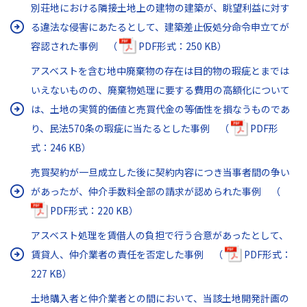
別荘地における隣接土地上の建物の建築が、眺望利益に対す
る違法な侵害にあたるとして、建築差止仮処分命令申立てが
容認された事例 （
PDF形式：250 KB）
アスベストを含む地中廃棄物の存在は目的物の瑕疵とまでは
いえないものの、廃棄物処理に要する費用の高額化について
は、土地の実質的価値と売買代金の等価性を損なうものであ
り、民法570条の瑕疵に当たるとした事例 （
PDF形
式：246 KB）
売買契約が一旦成立した後に契約内容につき当事者間の争い
があったが、仲介手数料全部の請求が認められた事例 （
PDF形式：220 KB）
アスベスト処理を賃借人の負担で行う合意があったとして、
賃貸人、仲介業者の責任を否定した事例 （
PDF形式：
227 KB）
土地購入者と仲介業者との間において、当該土地開発計画の