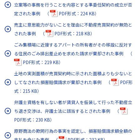
立案等の事務を行うことを内容とする準委任契約の成立が否
定された事例 （
PDF形式：224 KB）
売主に意思能力がないことを理由に不動産売買契約が無効と
された事例 （
PDF形式：218 KB）
ごみ集積場に近接するアパートの所有者がその移設に反対す
る住民のごみ排出差止めを求めた請求が棄却された事例 （
PDF形式：219 KB）
土地の実測面積が売買契約時に示された面積よりも少ないと
してなされた損害賠償請求が棄却された事例 （
PDF形
式：215 KB）
弁護士資格を有しない者が賃貸人を仮装して行った不動産立
ち退き交渉は、弁護士法に該当するとされた事例 （
PDF形式：230 KB）
原野商法の欺罔行為の事実を認定し、損害賠償請求額全額の
支払を命じた事例 （
PDF形式：232 KB）